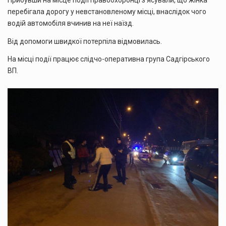
Прибувши на місце події правоохоронці з’ясували, що жінка
перебігала дорогу у невстановленому місці, внаслідок чого
водій автомобіля вчинив на неї наїзд.
Від допомоги швидкої потерпіла відмовилась.
На місці події працює слідчо-оперативна група Садгірського
ВП.