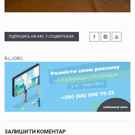
ПІДПИШИСЬ НА НАС У СОЦМЕРЕЖАХ:
Á‡„ÛÁÍ‡...
ЗАЛИШИТИ КОМЕНТАР