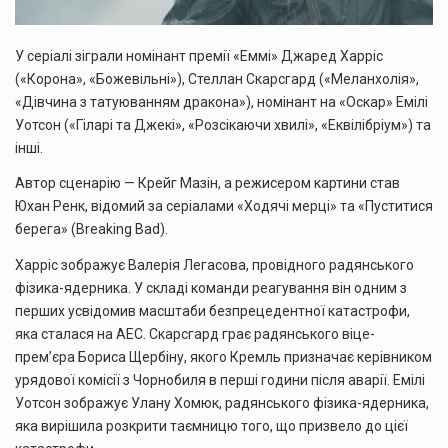
У серіалі зіграли номінант премії «Еммі» Джаред Харріс
(«Корона», «Божевільні»), Стеллан Скарсгард («Меланхолія»,
«Дівчина з татуюванням дракона»), номінант на «Оскар» Емілі
Уотсон («Гіларі та Джекі», «Розсікаючи хвилі», «Еквілібріум») та
інші.
Автор сценарію — Крейг Мазін, а режисером картини став
Юхан Ренк, відомий за серіалами «Ходячі мерці» та «Пуститися
берега» (Breaking Bad).
Харріс зображує Валерія Легасова, провідного радянського
фізика-ядерника. У складі команди реагування він одним з
перших усвідомив масштаби безпрецедентної катастрофи,
яка сталася на АЕС. Скарсгард грає радянського віце-
прем’єра Бориса Щербіну, якого Кремль призначає керівником
урядової комісії з Чорнобиля в перші години після аварії. Емілі
Уотсон зображує Улану Хомюк, радянського фізика-ядерника,
яка вирішила розкрити таємницю того, що призвело до цієї