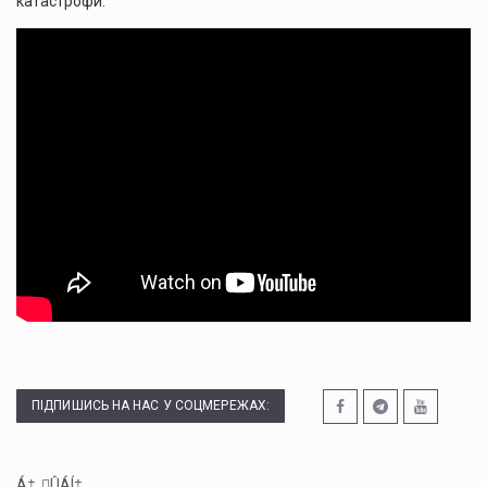
катастрофи.
ПІДПИШИСЬ НА НАС У СОЦМЕРЕЖАХ:
Á‡„ÛÁÍ‡...