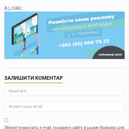
Á‡„ÛÁÍ‡...
ЗАЛИШИТИ КОМЕНТАР
Зберегти моє ім'я, e-mail, та адресу сайту в цьому браузері для