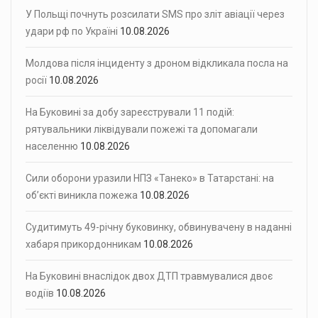
У Польщі почнуть розсилати SMS про зліт авіації через
удари рф по Україні
10.08.2026
Молдова після інциденту з дроном відкликала посла на
росії
10.08.2026
На Буковині за добу зареєстрували 11 подій:
рятувальники ліквідували пожежі та допомагали
населенню
10.08.2026
Сили оборони уразили НПЗ «Танеко» в Татарстані: на
об’єкті виникла пожежа
10.08.2026
Судитимуть 49-річну буковинку, обвинувачену в наданні
хабаря прикордонникам
10.08.2026
На Буковині внаслідок двох ДТП травмувалися двоє
водіїв
10.08.2026