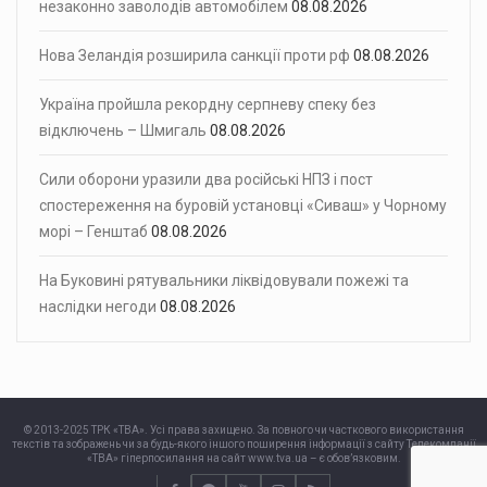
незаконно заволодів автомобілем
08.08.2026
Нова Зеландія розширила санкції проти рф
08.08.2026
Україна пройшла рекордну серпневу спеку без
відключень – Шмигаль
08.08.2026
Сили оборони уразили два російські НПЗ і пост
спостереження на буровій установці «Сиваш» у Чорному
морі – Генштаб
08.08.2026
На Буковині рятувальники ліквідовували пожежі та
наслідки негоди
08.08.2026
© 2013-2025 ТРК «ТВА». Усі права захищено. За повного чи часткового використання
текстів та зображень чи за будь-якого іншого поширення інформації з сайту Телекомпанії
«ТВА» гіперпосилання на сайт www.tva.ua – є обов’язковим.