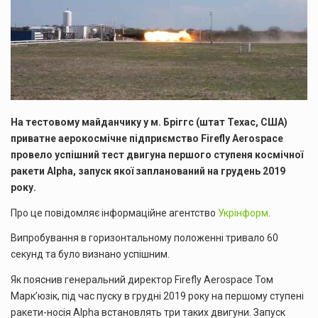
На тестовому майданчику у м. Бріггс (штат Техас, США)
приватне аерокосмічне підприємство Firefly Aerospace
провело успішний тест двигуна першого ступеня космічної
ракети Alpha, запуск якої запланований на грудень 2019
року.
Про це повідомляє інформаційне агентство
Укрінформ
.
Випробування в горизонтальному положенні тривало 60
секунд та було визнано успішним.
Як пояснив генеральний директор Firefly Aerospace Том
Марк’юзік, під час пуску в грудні 2019 року на першому ступені
ракети-носія Alpha встановлять три таких двигуни. Запуск