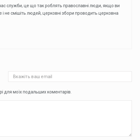
д час служби, це що так роблять православні люди, якщо ви
це і не смішіть людей, церковні збори проводить церковна
ері для моїх подальших коментарів.