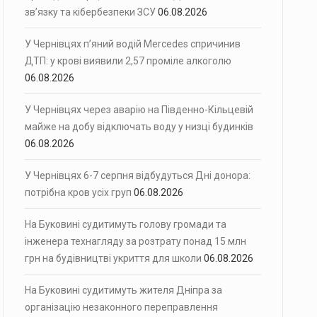
зв’язку та кібербезпеки ЗСУ
06.08.2026
У Чернівцях п’яний водій Mercedes спричинив
ДТП: у крові виявили 2,57 проміле алкоголю
06.08.2026
У Чернівцях через аварію на Південно-Кільцевій
майже на добу відключать воду у низці будинків
06.08.2026
У Чернівцях 6-7 серпня відбудуться Дні донора:
потрібна кров усіх груп
06.08.2026
На Буковині судитимуть голову громади та
інженера технагляду за розтрату понад 15 млн
грн на будівництві укриття для школи
06.08.2026
На Буковині судитимуть жителя Дніпра за
організацію незаконного переправлення