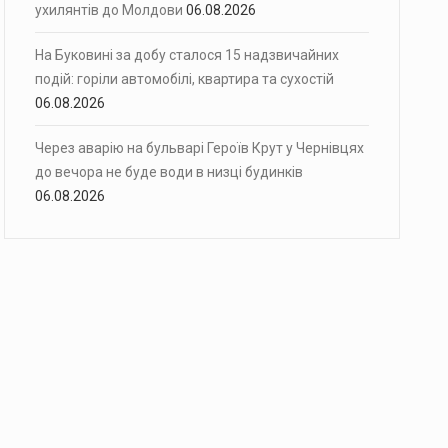
ухилянтів до Молдови
06.08.2026
На Буковині за добу сталося 15 надзвичайних
подій: горіли автомобілі, квартира та сухостій
06.08.2026
Через аварію на бульварі Героїв Крут у Чернівцях
до вечора не буде води в низці будинків
06.08.2026