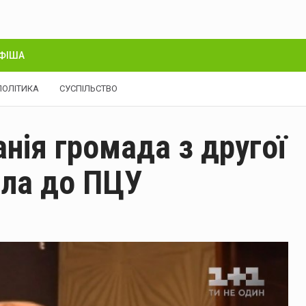
ФІША
ПОЛІТИКА
СУСПІЛЬСТВО
анія громада з другої
шла до ПЦУ