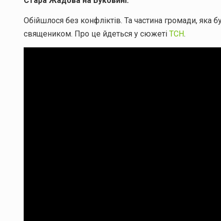
Стара Жадова на Буковині.
Обійшлося без конфліктів. Та частина громади, яка б
священиком. Про це йдеться у сюжеті
ТСН
.