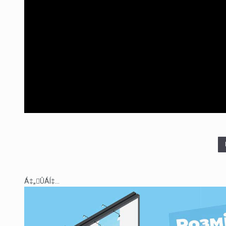
Á‡„ÛÁÍ‡...