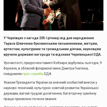
У Чернівцях з нагоди 205-ї річниці від дня народження
Тараса Шевченка буковинським письменникам, митцям,
артистам, культурним та громадським діячам, науковцям
вручили державні нагороди та відзнак
и Чернівецької ОДА.
Урочистості, приурочені памяті Кобзаря, відбулись сьогодні, 9
березня, в обласній філармонії імені Дмитра Гнатюка,
повідомляє
прес-служба
ОДА.
Указом Президента України за значний особистий внесок у
науково-технічний, культурно-освітній розвиток Української
держави, вагомі трудові досягнення, багаторічну сумлінну
п
рацю присвоєно почесні звання: