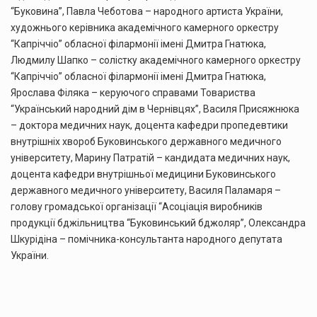
“Буковина”, Павла Чеботова – народного артиста України,
художнього керівника академічного камерного оркестру
“Капріччіо” обласної філармонії імені Дмитра Гнатюка,
Людмилу Шапко – солістку академічного камерного оркестру
“Капріччіо” обласної філармонії імені Дмитра Гнатюка,
Ярослава Філяка – керуючого справами Товариства
“Український народний дім в Чернівцях”, Василя Присяжнюка
– доктора медичних наук, доцента кафедри пропедевтики
внутрішніх хвороб Буковинського державного медичного
університету, Марину Патратій – кандидата медичних наук,
доцента кафедри внутрішньої медицини Буковинського
державного медичного університету, Василя Паламаря –
голову громадської організації “Асоціація виробників
продукції бджільництва “Буковинський бджоляр”, Олександра
Шкурідіна – помічника-консультанта народного депутата
України.