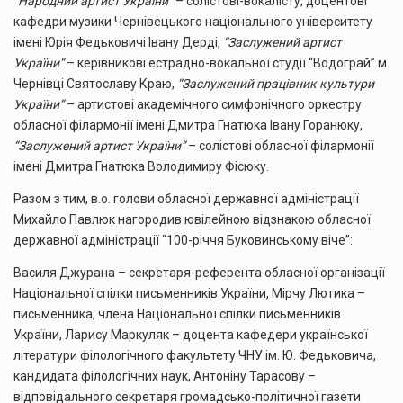
“Народний артист України”
– солістові-вокалісту, доцентові
кафедри музики Чернівецького національного університету
імені Юрія Федьковичі Івану Дерді,
“Заслужений артист
України”
– керівникові естрадно-вокальної студії “Водограй” м.
Чернівці Святославу Краю,
“Заслужений працівник культури
України”
– артистові академічного симфонічного оркестру
обласної філармонії імені Дмитра Гнатюка Івану Горанюку,
“Заслужений артист України”
– солістові обласної філармонії
імені Дмитра Гнатюка Володимиру Фісюку.
Разом з тим, в.о. голови обласної державної адміністрації
Михайло Павлюк нагородив ювілейною відзнакою обласної
державної адміністрації “100-річчя Буковинському віче”:
Василя Джурана – секретаря-референта обласної організації
Національної спілки письменників України, Мірчу Лютика –
письменника, члена Національної спілки письменників
України, Ларису Маркуляк – доцента кафедери української
літератури філологічного факультету ЧНУ ім. Ю. Федьковича,
кандидата філологічних наук, Антоніну Тарасову –
відповідального секретаря громадсько-політичної газети