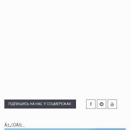
ПІДПИШИСЬ НА НАС У СОЦМЕРЕЖАХ:
Á‡„ÛÁÍ‡...