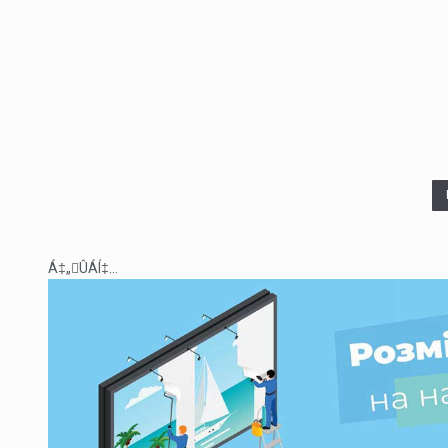
Á‡„ÛÁÍ‡...