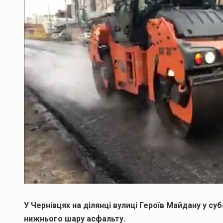
У Чернівцях на ділянці вулиці Героїв Майдану у су
нижнього шару асфальту.