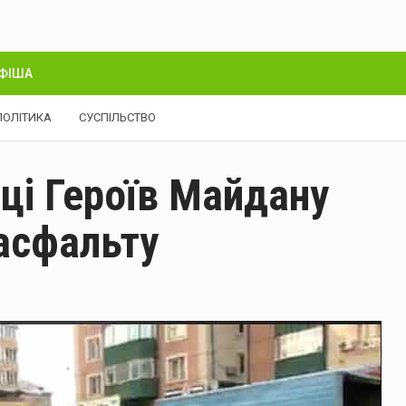
ФІША
ПОЛІТИКА
СУСПІЛЬСТВО
иці Героїв Майдану
асфальту