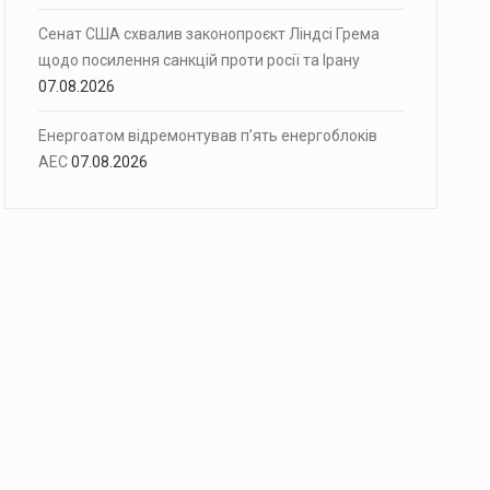
Сенат США схвалив законопроєкт Ліндсі Грема
щодо посилення санкцій проти росії та Ірану
07.08.2026
Енергоатом відремонтував п’ять енергоблоків
АЕС
07.08.2026