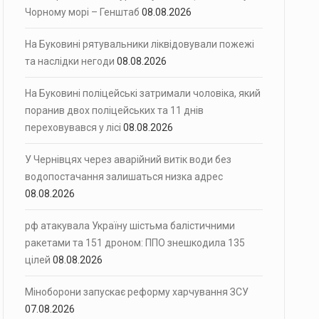
Чорному морі – Генштаб
08.08.2026
На Буковині рятувальники ліквідовували пожежі
та наслідки негоди
08.08.2026
На Буковині поліцейські затримали чоловіка, який
поранив двох поліцейських та 11 днів
переховувався у лісі
08.08.2026
У Чернівцях через аварійний витік води без
водопостачання залишаться низка адрес
08.08.2026
рф атакувала Україну шістьма балістичними
ракетами та 151 дроном: ППО знешкодила 135
цілей
08.08.2026
Міноборони запускає реформу харчування ЗСУ
07.08.2026