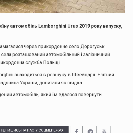
їну автомобіль Lamborghini Urus 2019 року випуску,
намагалися через прикордонне село Дорогуськ
 села розташований автомобільний і залізничний
икордонна служба Польщі.
rghini знаходиться в розшуку в Швейцарії. Елітний
мадянина України, допитали як свідка.
ений автомобіль, який їм вдалося повернути
ПІДПИШИСЬ НА НАС У СОЦМЕРЕЖАХ: