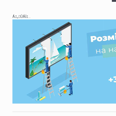
Á‡„ÛÁÍ‡...