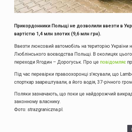
Прикордонники Польщі не дозволили ввезти в Укра
вартістю 1,4 млн злотих (9,6 млн грн).
Ввезти люксовий автомобіль на територію України 
Люблінського воєводства Польщі. В околицях цього
переходи Ягодин – Дорогуськ. Про це
повідомляє
пр
Під час перевірки правоохоронці з’ясували, що Lambo
спорткар заарештували, а його водія, 37-річного гро
Поляки зазначають, що поки це найдорожчий викрад
законному власнику.
Фото: strazgraniczna.pl.