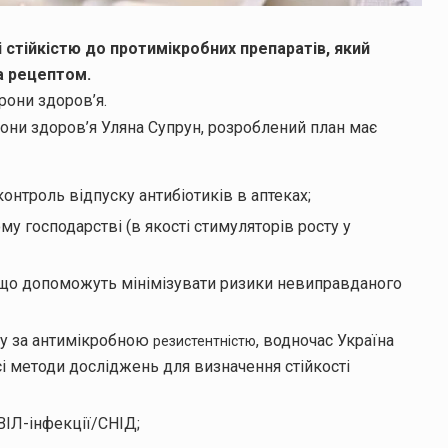
 стійкістю до протимікробних препаратів, який
а рецептом.
рони здоров’я.
рони здоров’я Уляна Супрун, розроблений план має
онтроль відпуску антибіотиків в аптеках;
у господарстві (в якості стимуляторів росту у
, що допоможуть мінімізувати ризики невиправданого
ду за антимікробною
, водночас Україна
резистентністю
і методи досліджень для визначення стійкості
ВІЛ-інфекції/СНІД;