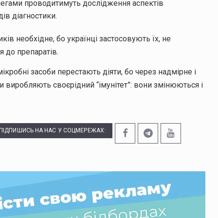
легами проводитимуть дослідження аспектів
дів діагностики.
ів необхідне, бо українці застосовують їх, не
 до препаратів.
мікробні засоби перестають діяти, бо через надмірне і
и виробляють своєрідний “імунітет”: вони змінюються і
ПІДПИШИСЬ НА НАС У СОЦМЕРЕЖАХ: