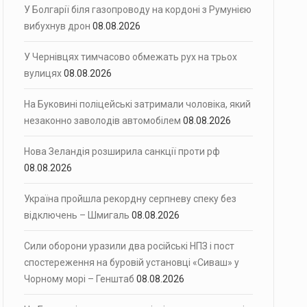
У Болгарії біля газопроводу на кордоні з Румунією
вибухнув дрон
08.08.2026
У Чернівцях тимчасово обмежать рух на трьох
вулицях
08.08.2026
На Буковині поліцейські затримали чоловіка, який
незаконно заволодів автомобілем
08.08.2026
Нова Зеландія розширила санкції проти рф
08.08.2026
Україна пройшла рекордну серпневу спеку без
відключень – Шмигаль
08.08.2026
Сили оборони уразили два російські НПЗ і пост
спостереження на буровій установці «Сиваш» у
Чорному морі – Генштаб
08.08.2026