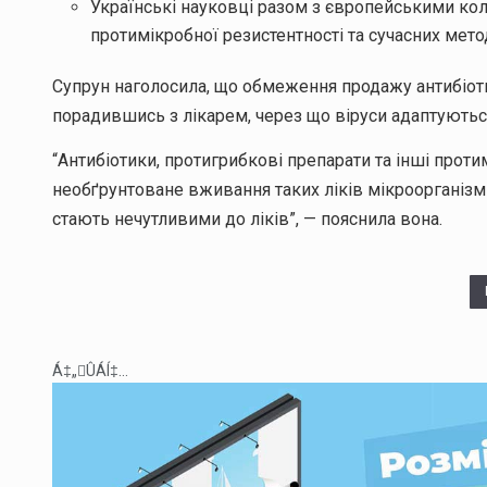
Українські науковці разом з європейськими ко
протимікробної резистентності та сучасних мето
Супрун наголосила, що обмеження продажу антибіотик
порадившись з лікарем, через що віруси адаптуються
“Антибіотики, протигрибкові препарати та інші проти
необґрунтоване вживання таких ліків мікроорганізм
стають нечутливими до ліків”, — пояснила вона.
Á‡„ÛÁÍ‡...