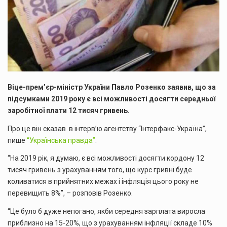
Віце-прем’єр-міністр України Павло Розенко заявив, що за
підсумками 2019 року є всі можливості досягти середньої
заробітної плати 12 тисяч гривень.
Про це він сказав в інтерв’ю агентству “Інтерфакс-Україна”,
пише
“Українська правда”
.
“На 2019 рік, я думаю, є всі можливості досягти кордону 12
тисяч гривень з урахуванням того, що курс гривні буде
коливатися в прийнятних межах і інфляція цього року не
перевищить 8%”, – розповів Розенко.
“Це було б дуже непогано, якби середня зарплата виросла
приблизно на 15-20%, що з урахуванням інфляції складе 10%