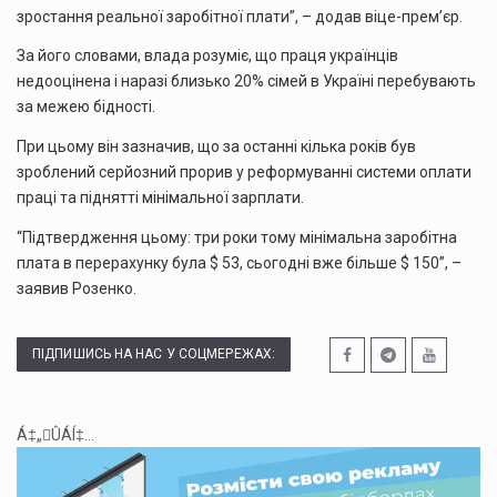
зростання реальної заробітної плати”, – додав віце-прем’єр.
За його словами, влада розуміє, що праця українців
недооцінена і наразі близько 20% сімей в Україні перебувають
за межею бідності.
При цьому він зазначив, що за останні кілька років був
зроблений серйозний прорив у реформуванні системи оплати
праці та піднятті мінімальної зарплати.
“Підтвердження цьому: три роки тому мінімальна заробітна
плата в перерахунку була $ 53, сьогодні вже більше $ 150”, –
заявив Розенко.
ПІДПИШИСЬ НА НАС У СОЦМЕРЕЖАХ:
Á‡„ÛÁÍ‡...