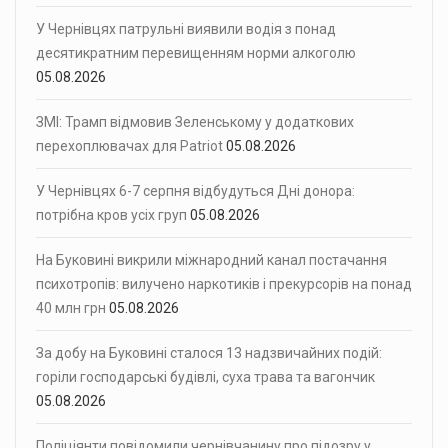
У Чернівцях патрульні виявили водія з понад
десятикратним перевищенням норми алкоголю
05.08.2026
ЗМІ: Трамп відмовив Зеленському у додаткових
перехоплювачах для Patriot
05.08.2026
У Чернівцях 6-7 серпня відбудуться Дні донора:
потрібна кров усіх груп
05.08.2026
На Буковині викрили міжнародний канал постачання
психотропів: вилучено наркотиків і прекурсорів на понад
40 млн грн
05.08.2026
За добу на Буковині сталося 13 надзвичайних подій:
горіли господарські будівлі, суха трава та вагончик
05.08.2026
Поліціянти повідомили чернівчанину про підозру у