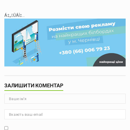
Á‡„ÛÁÍ‡...
ЗАЛИШИТИ КОМЕНТАР