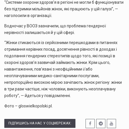
“Системи охорони здоров’я в регіоні не могли б функціонувати
без підтримки мільйонів жінок, які працюють у цій галузі”, —
наголосили в організації.
Водночас у ВООЗ зазначили, що проблема гендерної
нерівності залишається й у цій сфері.
“Жінки стикаються із серйозними перешкодами в питаннях
отримання керівних посад, досягнення рівності в доходах і
подолання гендерних стереотипів щодо того, які позиції в
охороні здоров’я зазвичай займають жінки. Крім цього,
навантаження, пов’язані з неофіційними і/або
неоплачуваними медико-санітарними послугами,
непропорційно високою мірою зачіпають жінок регіону: жінки
в три рази частіше, ніж чоловіки, виконують неоплачувану
роботу”, — йдеться у повідомленні.
Фото – gloswielkopolski.pl.
ПІДПИШИСЬ НА НАС У СОЦМЕРЕЖАХ: