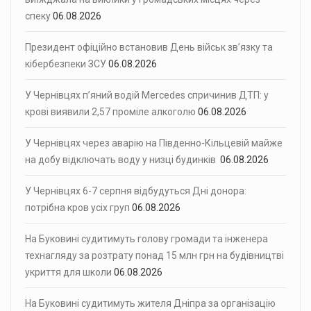
спеку
06.08.2026
Президент офіційно встановив День військ зв’язку та
кібербезпеки ЗСУ
06.08.2026
У Чернівцях п’яний водій Mercedes спричинив ДТП: у
крові виявили 2,57 проміле алкоголю
06.08.2026
У Чернівцях через аварію на Південно-Кільцевій майже
на добу відключать воду у низці будинків
06.08.2026
У Чернівцях 6-7 серпня відбудуться Дні донора:
потрібна кров усіх груп
06.08.2026
На Буковині судитимуть голову громади та інженера
технагляду за розтрату понад 15 млн грн на будівництві
укриття для школи
06.08.2026
На Буковині судитимуть жителя Дніпра за організацію