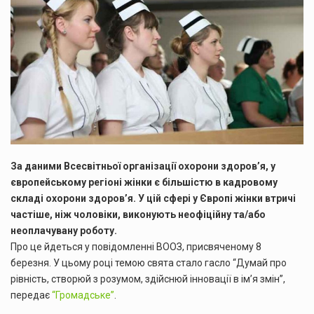
За даними Всесвітньої організації охорони здоров’я, у
європейському регіоні жінки є більшістю в кадровому
складі охорони здоров’я. У цій сфері у Європі жінки втричі
частіше, ніж чоловіки, виконують неофіційну та/або
неоплачувану роботу.
Про це йдеться у повідомленні ВООЗ, присвяченому 8
березня. У цьому році темою свята стало гасло “Думай про
рівність, створюй з розумом, здійснюй інновації в ім’я змін”,
передає
“Громадське”
.