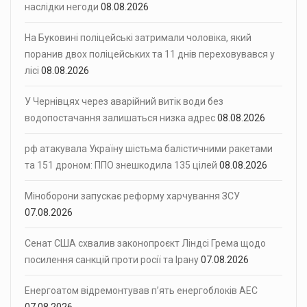
наслідки негоди
08.08.2026
На Буковині поліцейські затримали чоловіка, який
поранив двох поліцейських та 11 днів переховувався у
лісі
08.08.2026
У Чернівцях через аварійний витік води без
водопостачання залишаться низка адрес
08.08.2026
рф атакувала Україну шістьма балістичними ракетами
та 151 дроном: ППО знешкодила 135 цілей
08.08.2026
Міноборони запускає реформу харчування ЗСУ
07.08.2026
Сенат США схвалив законопроєкт Ліндсі Грема щодо
посилення санкцій проти росії та Ірану
07.08.2026
Енергоатом відремонтував п’ять енергоблоків АЕС
07.08.2026