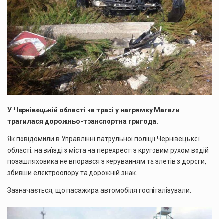
У Чернівецькій області на трасі у напрямку Магали
трапилася дорожньо-транспортна пригода.
Як повідомили в Управлінні патрульної поліції Чернівецької
області, на виїзді з міста на перехресті з круговим рухом водій
позашляховика не впорався з керуванням та злетів з дороги,
збивши електроопору та дорожній знак.
Зазначається, що пасажира автомобіля госпіталізували.