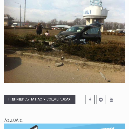
ПІДПИШИСЬ НА НАС У СОЦМЕРЕЖАХ:
Á‡„ÛÁÍ‡...