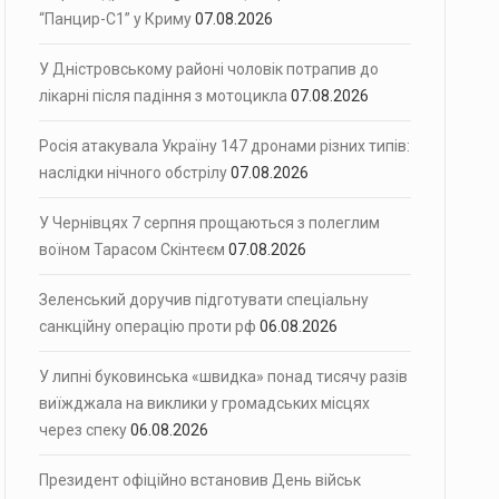
“Панцир-С1” у Криму
07.08.2026
У Дністровському районі чоловік потрапив до
лікарні після падіння з мотоцикла
07.08.2026
Росія атакувала Україну 147 дронами різних типів:
наслідки нічного обстрілу
07.08.2026
У Чернівцях 7 серпня прощаються з полеглим
воїном Тарасом Скінтеєм
07.08.2026
Зеленський доручив підготувати спеціальну
санкційну операцію проти рф
06.08.2026
У липні буковинська «швидка» понад тисячу разів
виїжджала на виклики у громадських місцях
через спеку
06.08.2026
Президент офіційно встановив День військ