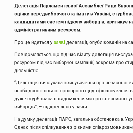
Делегація Парламентської Ассамблеї Ради Європи 
оцінки передвиборчого клімату в Україні, стурб
кандидатами систем підкупу виборців, критикує н
адміністративним ресурсом.
Про це йдеться у
заяві
делегації, опублікованій на са
Повідомляється, що під час візиту делегація вислу
ресурсом під час виборчої кампанії, зокрема про с
діяльністю.
“Делегація вислухала звинувачення про незаконні вит
необхідності повної прозорості щодо фінансування в
дуже стурбована повідомленнями про інтенсивні зус
виборців”, – підкреслено у заяві.
На думку делегації ПАРЄ, загальна обстановка в Ук
Однак після спілкування з різними співрозмовникам