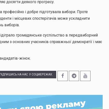
ляє досягти деякого прогресу.
ла професійно і добре підготувала вибори. Проте
иденти і місцевих спостерігачів може ускладнити
ь виборів.
відіграло громадянське суспільство в передвиборний
одним з основних учасників справжньої демократії і має
андидатів-жінок.
ПІДПИШИСЬ НА НАС У СОЦМЕРЕЖАХ: