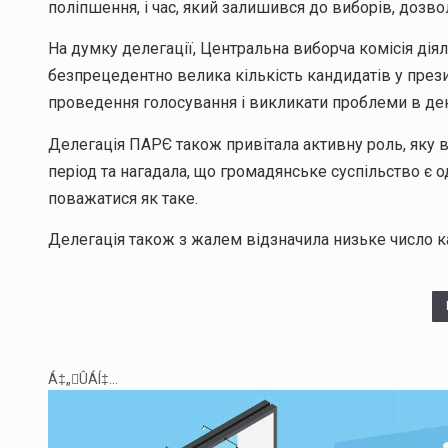
поліпшення, і час, який залишився до виборів, дозво
На думку делегації, Центральна виборча комісія дія
безпрецедентно велика кількість кандидатів у през
проведення голосування і викликати проблеми в ден
Делегація ПАРЄ також привітала активну роль, яку 
період та нагадала, що громадянське суспільство є 
поважатися як таке.
Делегація також з жалем відзначила низьке число к
Á‡„ÛÁÍ‡...