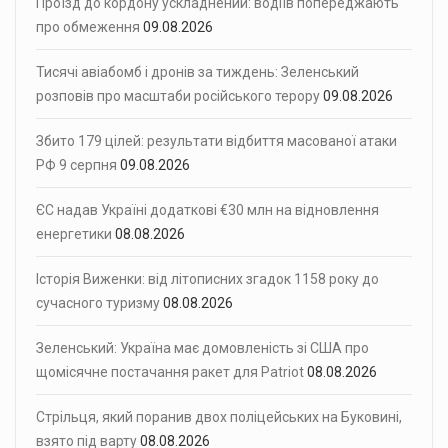
Проїзд до кордону ускладнений: водіїв попереджають
про обмеження
09.08.2026
Тисячі авіабомб і дронів за тиждень: Зеленський
розповів про масштаби російського терору
09.08.2026
Збито 179 цілей: результати відбиття масованої атаки
РФ 9 серпня
09.08.2026
ЄС надав Україні додаткові €30 млн на відновлення
енергетики
08.08.2026
Історія Виженки: від літописних згадок 1158 року до
сучасного туризму
08.08.2026
Зеленський: Україна має домовленість зі США про
щомісячне постачання ракет для Patriot
08.08.2026
Стрільця, який поранив двох поліцейських на Буковині,
взято під варту
08.08.2026