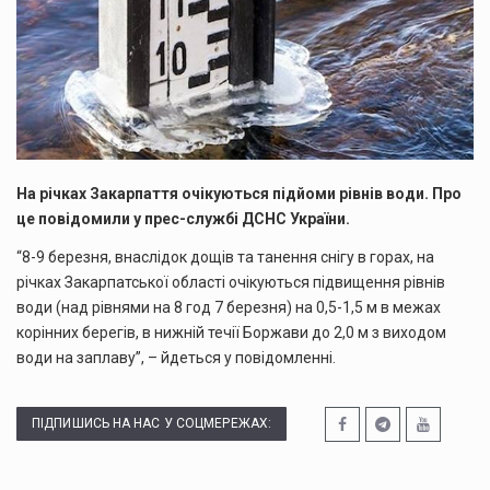
На річках Закарпаття очікуються підйоми рівнів води. Про
це повідомили у прес-службі ДСНС України.
“8-9 березня, внаслiдок дощiв та танення снiгу в горах, на
рiчках Закарпатської областi очікуються пiдвищення рiвнiв
води (над рiвнями на 8 год 7 березня) на 0,5-1,5 м в межах
корінних берегiв, в нижнiй течiї Боржави до 2,0 м з виходом
води на заплаву”, – йдеться у повідомленні.
ПІДПИШИСЬ НА НАС У СОЦМЕРЕЖАХ: