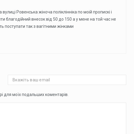
а вулицi Ровенська жiноча полiклiннiка по моiй пропискi i
и благодiйний внесок вiд 50 до 150 а у мене на той час не
ть поступати так з вагiтними жiнками
ері для моїх подальших коментарів.