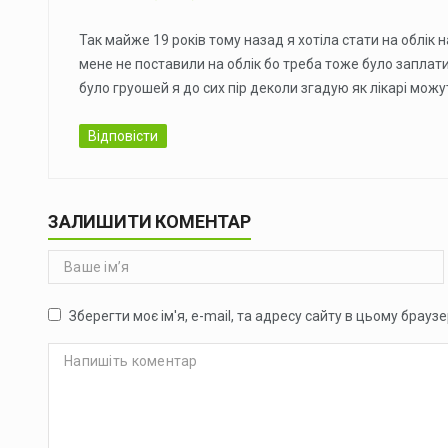
Так майже 19 рокiв тому назад я хотiла стати на облiк н
мене не поставили на облiк бо треба тоже було заплатит
було груошей я до сих пiр деколи згадую як лiкарi можу
Відповісти
ЗАЛИШИТИ КОМЕНТАР
Зберегти моє ім'я, e-mail, та адресу сайту в цьому брауз