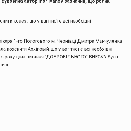
 Буковина автор Ihor Ivanov зазначив, що ролик
ити колезі, що у вагітної є всі необхідні
 лікаря 1-го Пологового м. Чернівці Дмитра Манчуленка
 пояснити Архіповій, що у вагітної є всі необхідні
ого року ціна питання “ДОБРОВІЛЬНОГО” ВНЕСКУ була
исі.