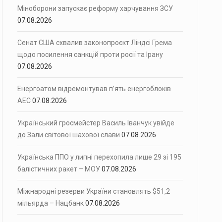
Міноборони запускає реформу харчування ЗСУ
07.08.2026
Сенат США схвалив законопроєкт Ліндсі Грема
щодо посилення санкцій проти росії та Ірану
07.08.2026
Енергоатом відремонтував п’ять енергоблоків
АЕС
07.08.2026
Український гросмейстер Василь Іванчук увійде
до Зали світової шахової слави
07.08.2026
Українська ППО у липні перехопила лише 29 зі 195
балістичних ракет – МОУ
07.08.2026
Міжнародні резерви України становлять $51,2
мільярда – Нацбанк
07.08.2026