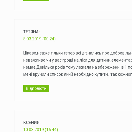
ТЕТЯНА
:
8.03.2019 (00:24)
Цікаво,невже тільки тепер всі дізнались про добровіль
неважливо чи у вас гроші на ліки для дитини,елементар
немає.Декілька років тому лежала на збереженні в 1 п
мені вручили список який необхідно купити,і так кожног
Відповісти
КСЕНИЯ
:
10.03.2019 (16:44)