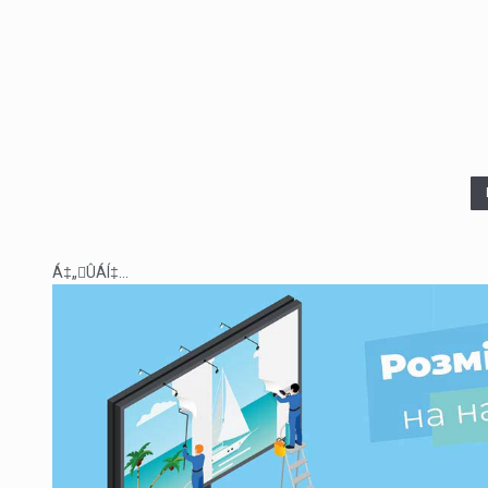
Á‡„ÛÁÍ‡...