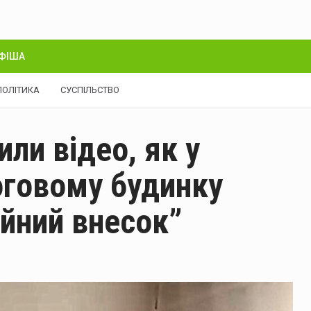
ФІША
ПОЛІТИКА
СУСПІЛЬСТВО
ли відео, як у
оговому будинку
йний внесок”