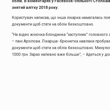
облік. В коментарях у Facebook-спільноті СтопХам
знятий влітку 2018 року.
Користувач написав, що інша лікарка намагалась поясн
документи щоб стати на облік безкоштовно.
“На відео жіночка блондинка “заступник” головного
– пані Архіпова. Лікарша- брюнетка навпаки пробувала
документи щоб стати на облік безкоштовно. Минул
1000 грн. Зараз напевно вже більше”, – йдеться у доп