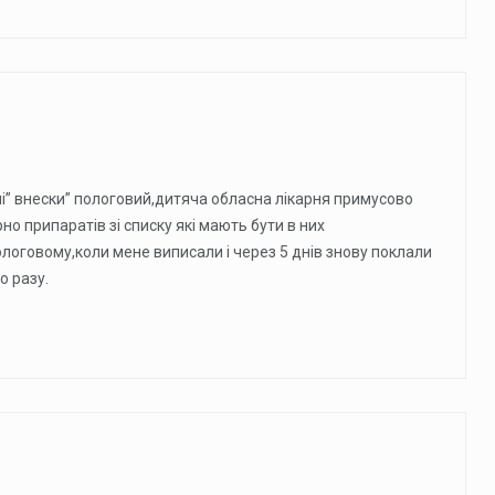
ні” внески” пологовий,дитяча обласна лікарня примусово
но припаратів зі списку які мають бути в них
ологовому,коли мене виписали і через 5 днів знову поклали
о разу.