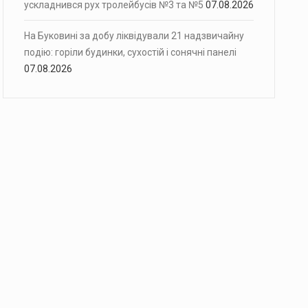
ускладнився рух тролейбусів №3 та №5
07.08.2026
На Буковині за добу ліквідували 21 надзвичайну
подію: горіли будинки, сухостій і сонячні панелі
07.08.2026