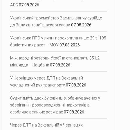
АЕС
07.08.2026
Український гросмейстер Василь Іванчук увійде
до Зали світової шахової слави
07.08.2026
Українська ППО у липні перехопила лише 29 зі 195
балістичних ракет – МОУ
07.08.2026
Міжнародні резерви України становлять $51,2
мільярда – Нацбанк
07.08.2026
У Чернівцях через ДТП на Вокзальній
ускладнений рух транспорту
07.08.2026
Судитимуть двох буковинців, обвинувачених у
зберіганні і розповсюдженні наркотиків в
особливо великих розмірах
07.08.2026
Через ДТП на Вокзальній у Чернівцях