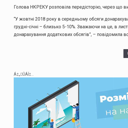
Голова НКРЕКУ розповіла передісторію, через що ви
“У жовтні 2018 року в середньому обсяги донарахува
грудні-січні – близько 5-10%. Зважаючи на це, в ли
донарахування додаткових обсягів”, – повідомила во
Á‡„ÛÁÍ‡...