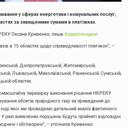
ювання у сферах енергетики і комунальних послуг,
ластях за завищеними сумами в платіжках.
НКРЕКУ Оксана Кривенко, пише
Корреспондент
.
ів в 15 областях щодо справедливості платіжок”, –
олинській, Дніпропетровській, Житомирській,
ській, Львівській, Миколаївській, Рівненській, Сумській,
цькій областях.
комасштабну перевірку виконання рішення НКРЕКУ
ування обсягів природного газу за приведення до
в ході якої ми проведемо детальний аналіз фактичного
 У разі виявлених порушень будуть прийняті відповідні
юднені і обговорені”, – уточнила Кривенко.