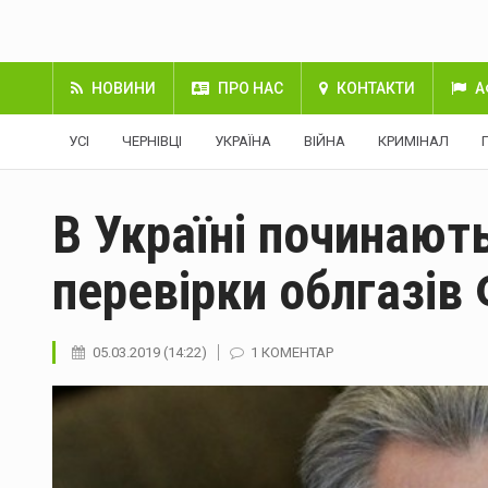
НОВИНИ
ПРО НАС
КОНТАКТИ
А
УСІ
ЧЕРНІВЦІ
УКРАЇНА
ВІЙНА
КРИМІНАЛ
В Україні починают
перевірки облгазів
05.03.2019 (14:22)
1 КОМЕНТАР