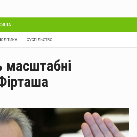
ФІША
ПОЛІТИКА
СУСПІЛЬСТВО
ь масштабні
 Фірташа