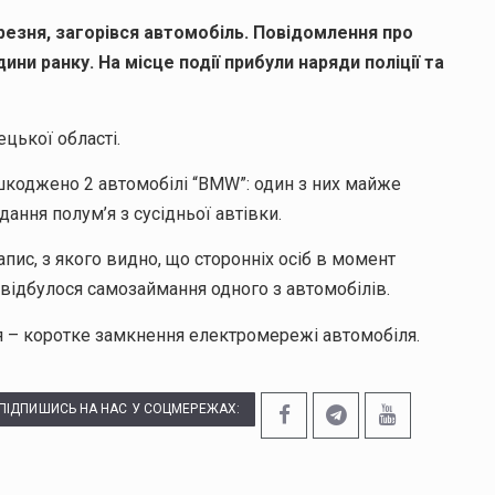
ерезня, загорівся автомобіль. Повідомлення про
ини ранку. На місце події прибули наряди поліції та
ецької області.
шкоджено 2 автомобілі “BMW”: один з них майже
ання полум’я з сусідньої автівки.
пис, з якого видно, що сторонніх осіб в момент
 відбулося самозаймання одного з автомобілів.
 – коротке замкнення електромережі автомобіля.
ПІДПИШИСЬ НА НАС У СОЦМЕРЕЖАХ: