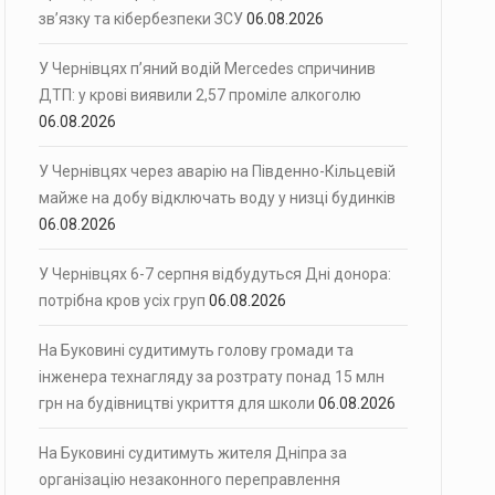
зв’язку та кібербезпеки ЗСУ
06.08.2026
У Чернівцях п’яний водій Mercedes спричинив
ДТП: у крові виявили 2,57 проміле алкоголю
06.08.2026
У Чернівцях через аварію на Південно-Кільцевій
майже на добу відключать воду у низці будинків
06.08.2026
У Чернівцях 6-7 серпня відбудуться Дні донора:
потрібна кров усіх груп
06.08.2026
На Буковині судитимуть голову громади та
інженера технагляду за розтрату понад 15 млн
грн на будівництві укриття для школи
06.08.2026
На Буковині судитимуть жителя Дніпра за
організацію незаконного переправлення