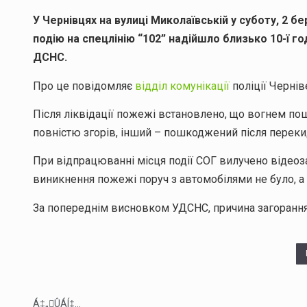
У Чернівцях на вулиці Миколаївській у суботу, 2 б
подію на спецлінію “102” надійшло близько 10-ї год
ДСНС.
Про це повідомляє
відділ комунікації
поліції Чернів
Після ліквідації пожежі встановлено, що вогнем по
повністю згорів, інший – пошкоджений після перекид
При відпрацюванні місця події СОГ вилучено відеоза
виникнення пожежі поруч з автомобілями не було, а
За попереднім висновком УДСНС, причина загорання
Á‡„ÛÁÍ‡...