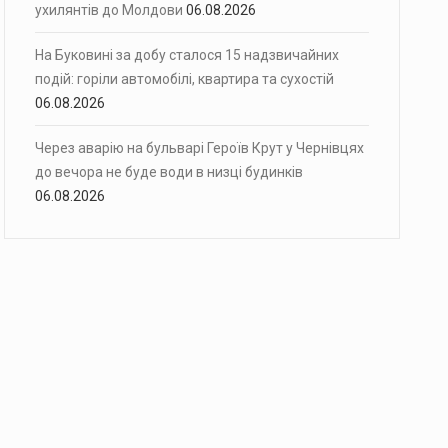
ухилянтів до Молдови
06.08.2026
На Буковині за добу сталося 15 надзвичайних
подій: горіли автомобілі, квартира та сухостій
06.08.2026
Через аварію на бульварі Героїв Крут у Чернівцях
до вечора не буде води в низці будинків
06.08.2026