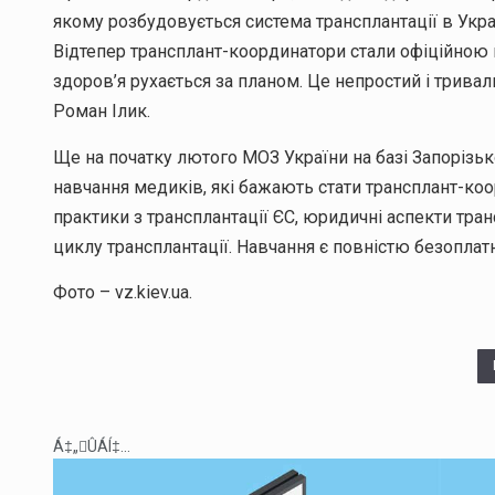
якому розбудовується система трансплантації в Укра
Відтепер трансплант-координатори стали офіційною 
здоров’я рухається за планом. Це непростий і тривал
Роман Ілик.
Ще на початку лютого МОЗ України на базі Запорізьк
навчання медиків, які бажають стати трансплант-коо
практики з трансплантації ЄС, юридичні аспекти транс
циклу трансплантації. Навчання є повністю безоплат
Фото – vz.kiev.ua.
Á‡„ÛÁÍ‡...