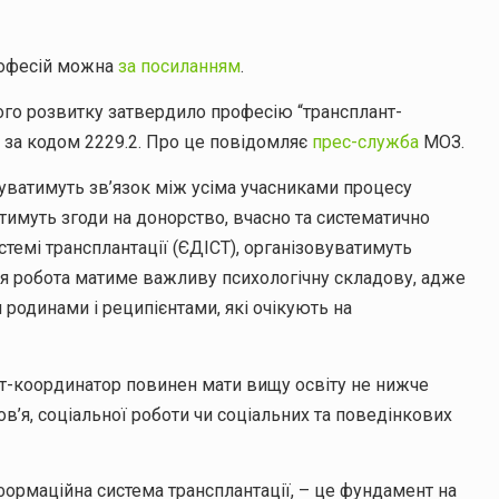
рофесій можна
за посиланням
.
ного розвитку затвердило професію “трансплант-
 за кодом 2229.2. Про це повідомляє
прес-служба
МОЗ.
уватимуть зв’язок між усіма учасниками процесу
тимуть згоди на донорство, вчасно та систематично
емі трансплантації (ЄДІСТ), організовуватимуть
хня робота матиме важливу психологічну складову, адже
родинами і реципієнтами, які очікують на
нт-координатор повинен мати вищу освіту не нижче
ов’я, соціальної роботи чи соціальних та поведінкових
формаційна система трансплантації, – це фундамент на