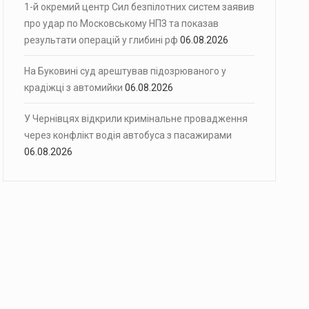
1-й окремий центр Сил безпілотних систем заявив
про удар по Московському НПЗ та показав
результати операцій у глибині рф
06.08.2026
На Буковині суд арештував підозрюваного у
крадіжці з автомийки
06.08.2026
У Чернівцях відкрили кримінальне провадження
через конфлікт водія автобуса з пасажирами
06.08.2026