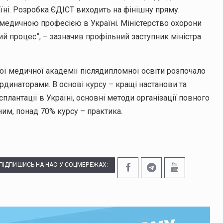
їні. Розробка ЄДІСТ виходить на фінішну пряму.
медичною професією в Україні. Міністерство охорони
ий процес”, – зазначив профільний заступник міністра
ої медичної академії післядипломної освіти розпочало
рдинаторами. В основі курсу – кращі настанови та
плантації в Україні, основні методи організації повного
ним, понад 70% курсу – практика.
ПІДПИШИСЬ НА НАС У СОЦМЕРЕЖАХ: