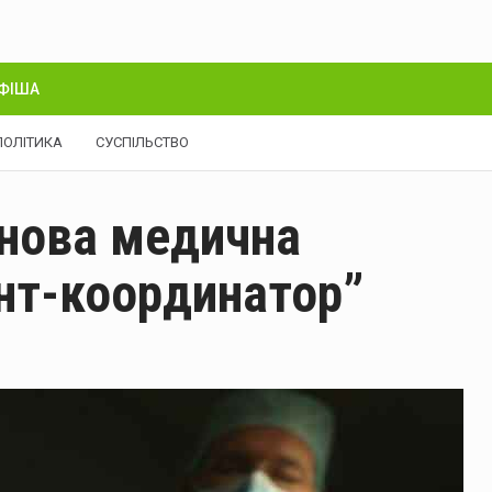
ФІША
ПОЛІТИКА
СУСПІЛЬСТВО
ь нова медична
нт-координатор”