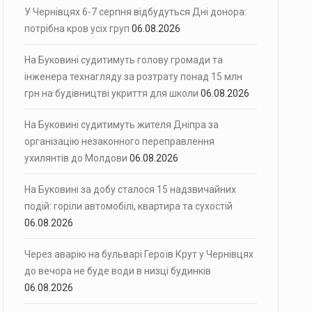
У Чернівцях 6-7 серпня відбудуться Дні донора:
потрібна кров усіх груп
06.08.2026
На Буковині судитимуть голову громади та
інженера технагляду за розтрату понад 15 млн
грн на будівництві укриття для школи
06.08.2026
На Буковині судитимуть жителя Дніпра за
організацію незаконного переправлення
ухилянтів до Молдови
06.08.2026
На Буковині за добу сталося 15 надзвичайних
подій: горіли автомобілі, квартира та сухостій
06.08.2026
Через аварію на бульварі Героїв Крут у Чернівцях
до вечора не буде води в низці будинків
06.08.2026