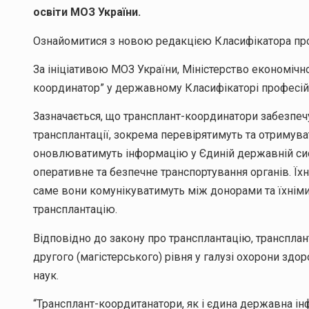
освіти МОЗ України.
Ознайомитися з новою редакцією Класифікатора п
За ініціативою МОЗ України, Міністерство економіч
координатор” у державному Класифікаторі професій
Зазначається, що трансплант-координатори забезпеч
трансплантації, зокрема перевірятимуть та отримува
оновлюватимуть інформацію у Єдиній державній сист
оперативне та безпечне транспортування органів. Ї
саме вони комунікуватимуть між донорами та їхніми 
трансплантацію.
Відповідно до закону про трансплантацію, транспла
другого (магістерського) рівня у галузі охорони здор
наук.
“Трансплант-коордитанатори, як і єдина державна ін