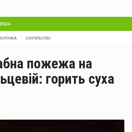
ФІША
ПОЛІТИКА
СУСПІЛЬСТВО
абна пожежа на
ьцевій: горить суха