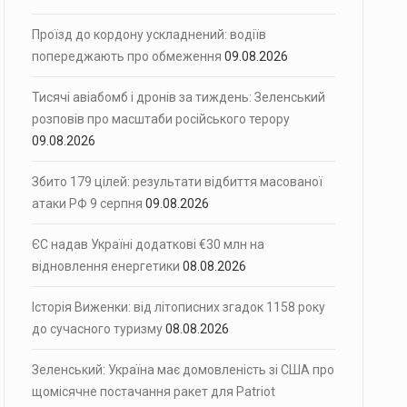
Проїзд до кордону ускладнений: водіїв
попереджають про обмеження
09.08.2026
Тисячі авіабомб і дронів за тиждень: Зеленський
розповів про масштаби російського терору
09.08.2026
Збито 179 цілей: результати відбиття масованої
атаки РФ 9 серпня
09.08.2026
ЄС надав Україні додаткові €30 млн на
відновлення енергетики
08.08.2026
Історія Виженки: від літописних згадок 1158 року
до сучасного туризму
08.08.2026
Зеленський: Україна має домовленість зі США про
щомісячне постачання ракет для Patriot