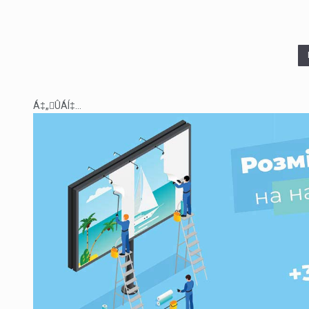
Á‡„ÛÁÍ‡...