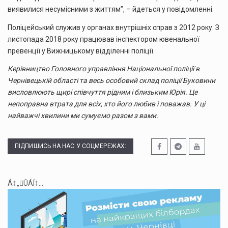
виявилися несумісними з життям”, – йдеться у повідомленні.
По
ліцейський служив у органах внутрішніх справ з 2012 року. З
листопада 2018 року працював інспектором ювенальної
превенції у Вижницькому відділенні поліції.
Керівництво Головного управління Національної поліції в
Чернівецькій області та весь особовий склад поліції Буковини
висловлюють щирі співчуття рідним і близьким Юрія. Це
непоправна втрата для всіх, хто його любив і поважав. У ці
найважчі хвилини ми сумуємо разом з вами.
ПІДПИШИСЬ НА НАС У СОЦМЕРЕЖАХ:
Á‡„ÛÁÍ‡...