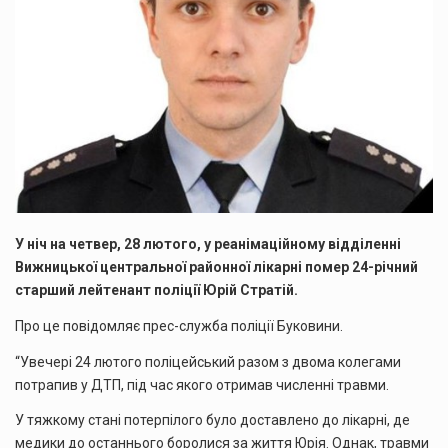
У ніч на четвер, 28 лютого, у реанімаційному відділенні
Вижницької центральної районної лікарні помер 24-річний
старший лейтенант поліції Юрій Стратій.
Про це повідомляє прес-служба поліції Буковини.
“Увечері 24 лютого поліцейський разом з двома колегами
потрапив у ДТП, під час якого отримав численні травми.
У тяжкому стані потерпілого було доставлено до лікарні, де
медики до останнього боролися за життя Юрія. Однак, травми