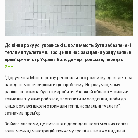
До кінця року усі українські школи мають бути забезпечені
теплими туалетами. Про це під час засідання уряду заявив
прем’єр-міністр України Володимир Гройсман, передає
УНН
.
“Доручення Міністерству регіонального розвитку, доведеться
нам допомогти вирішити цю проблему. Не розумію, чому
раніше не можна було це зробити. У кожній області – скільки
таких шкіл, у яких районах, поставити їм завдання, щоби до
кінця року всі школи отримали теплі, нормальні туалети”, –
зазначив прем’єр.
За його словами, це питання відповідальності міських голів і
голів міськадміністрацій, причому гроші на це вже виділені.