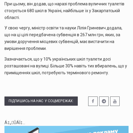
При цьому, він додав, що наразі проблема вуличних туалетів
стосується 680 шкіл в Україні, найбільше їх у Закарпатській
області.
У свою чергу, міністр освіти та науки Лілія Гриневич додала,
що на ці цілі передбачена субвенція в 267 млн грн, яких, за
умови доручення місцевих субвенцій, має вистачити на
вирішення проблеми.
Зазначається, що у 10% українських шкіл туалети досі
розташовані на вулиці. Більше 30% навіть тих вбиралень, що у
приміщеннях шкіл, потребують термінового ремонту.
ПІДПИШИСЬ НА НАС У СОЦМЕРЕЖАХ:
Á‡„ÛÁÍ‡...