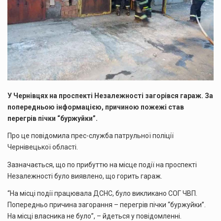
У Чернівцях на проспекті Незалежності загорівся гараж. За
попередньою інформацією, причиною пожежі став
перегрів пічки “буржуйки”.
Про це повідомила прес-служба патрульної поліції
Чернівецької області.
Зазначається, що по прибуттю на місце події на проспекті
Незалежності було виявлено, що горить гараж.
“На місці події працювала ДСНС, було викликано СОГ ЧВП.
Попередньо причина загорання – перегрів пічки “буржуйки”.
На місці власника не було”, – йдеться у повідомленні.