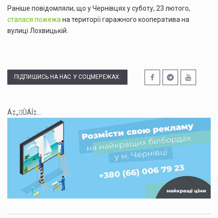
Раніше повідомляли, що у Чернівцях у суботу, 23 лютого,
сталася пожежа
на території гаражного кооператива на
вулиці Лохвицькій.
ПІДПИШИСЬ НА НАС У СОЦМЕРЕЖАХ:
Á‡„ÛÁÍ‡...