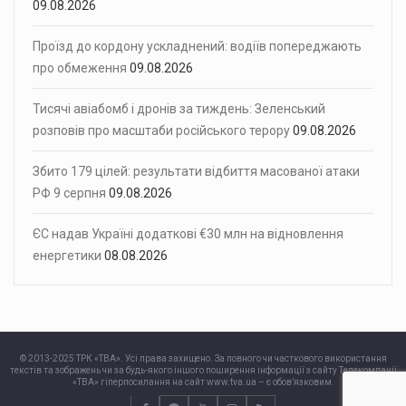
09.08.2026
Проїзд до кордону ускладнений: водіїв попереджають
про обмеження
09.08.2026
Тисячі авіабомб і дронів за тиждень: Зеленський
розповів про масштаби російського терору
09.08.2026
Збито 179 цілей: результати відбиття масованої атаки
РФ 9 серпня
09.08.2026
ЄС надав Україні додаткові €30 млн на відновлення
енергетики
08.08.2026
© 2013-2025 ТРК «ТВА». Усі права захищено. За повного чи часткового використання
текстів та зображень чи за будь-якого іншого поширення інформації з сайту Телекомпанії
«ТВА» гіперпосилання на сайт www.tva.ua – є обов’язковим.