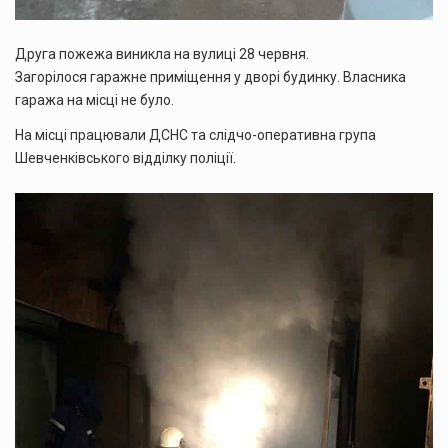
Друга пожежа виникла на вулиці 28 червня.
Загорілося
гаражне приміщення у дворі будинку. Власника
гаража на місці не було.
На місці працювали ДСНС та слідчо-оперативна група
Шевченківського відділку поліції.