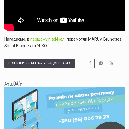
Нагадаємо, в
першому півфіналі
перемогли MARUV, Brunettes
Shoot Blondes та YUKO.
ПІДПИШИСЬ НА НАС У СОЦМЕРЕЖАХ:
Á‡„ÛÁÍ‡...