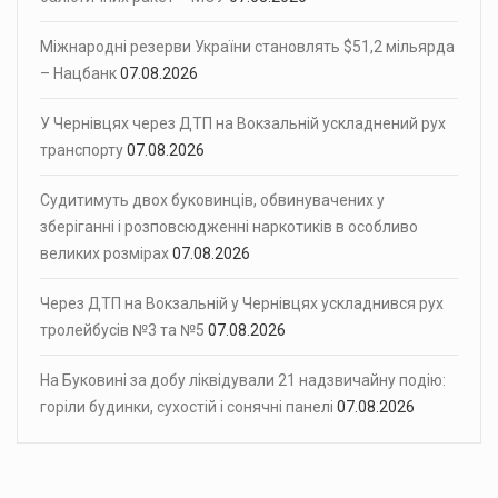
Міжнародні резерви України становлять $51,2 мільярда
– Нацбанк
07.08.2026
У Чернівцях через ДТП на Вокзальній ускладнений рух
транспорту
07.08.2026
Судитимуть двох буковинців, обвинувачених у
зберіганні і розповсюдженні наркотиків в особливо
великих розмірах
07.08.2026
Через ДТП на Вокзальній у Чернівцях ускладнився рух
тролейбусів №3 та №5
07.08.2026
На Буковині за добу ліквідували 21 надзвичайну подію:
горіли будинки, сухостій і сонячні панелі
07.08.2026