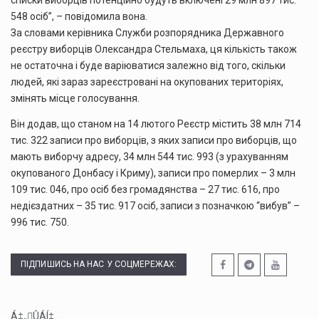
списки виборців потенційно будуть включені 29 млн 897 тис.
548 осіб”, – повідомила вона.
За словами керівника Служби розпорядника Державного
реєстру виборців Олександра Стельмаха, ця кількість також
не остаточна і буде варіюватися залежно від того, скільки
людей, які зараз зареєстровані на окупованих територіях,
змінять місце голосування.
Він додав, що станом на 14 лютого Реєстр містить 38 млн 714
тис. 322 записи про виборців, з яких записи про виборців, що
мають виборчу адресу, 34 млн 544 тис. 993 (з урахуванням
окупованого Донбасу і Криму), записи про померлих – 3 млн
109 тис. 046, про осіб без громадянства – 27 тис. 616, про
недієздатних – 35 тис. 917 осіб, записи з позначкою “вибув” –
996 тис. 750.
ПІДПИШИСЬ НА НАС У СОЦМЕРЕЖАХ:
Á‡„ÛÁÍ‡...