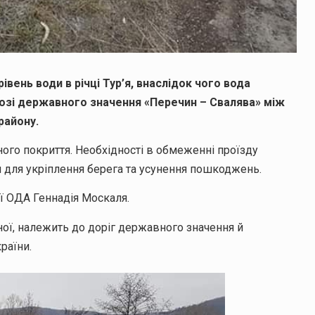
івень води в річці Тур’я, внаслідок чого вода
розі державного значення «Перечин – Свалява» між
району.
ного покриття. Необхідності в обмеженні проїзду
и для укріплення берега та усунення пошкоджень.
ої ОДА Геннадія Москаля.
ної, належить до доріг державного значення й
раїни.