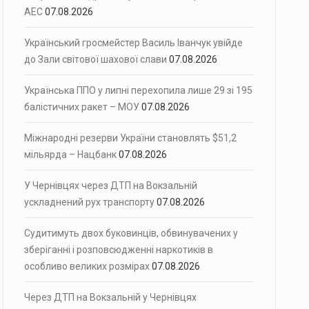
АЕС
07.08.2026
Український гросмейстер Василь Іванчук увійде
до Зали світової шахової слави
07.08.2026
Українська ППО у липні перехопила лише 29 зі 195
балістичних ракет – МОУ
07.08.2026
Міжнародні резерви України становлять $51,2
мільярда – Нацбанк
07.08.2026
У Чернівцях через ДТП на Вокзальній
ускладнений рух транспорту
07.08.2026
Судитимуть двох буковинців, обвинувачених у
зберіганні і розповсюдженні наркотиків в
особливо великих розмірах
07.08.2026
Через ДТП на Вокзальній у Чернівцях