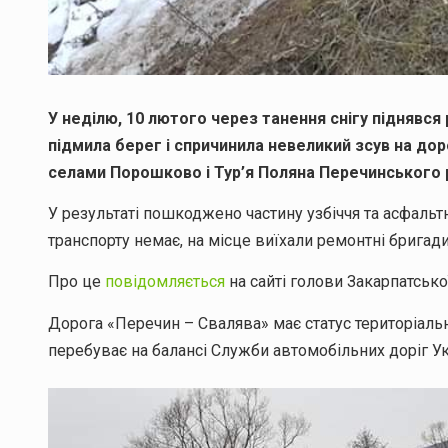
У неділю, 10 лютого через танення снігу піднявся р
підмила берег і спричинила невеликий зсув на до
селами Порошково і Тур’я Поляна Перечинського 
У результаті пошкоджено частину узбіччя та асфальт
транспорту немає, на місце виїхали ремонтні бригад
Про це
повідомляється
на сайті голови Закарпатськ
Дорога «Перечин – Свалява» має статус територіаль
перебуває на балансі Служби автомобільних доріг Ук