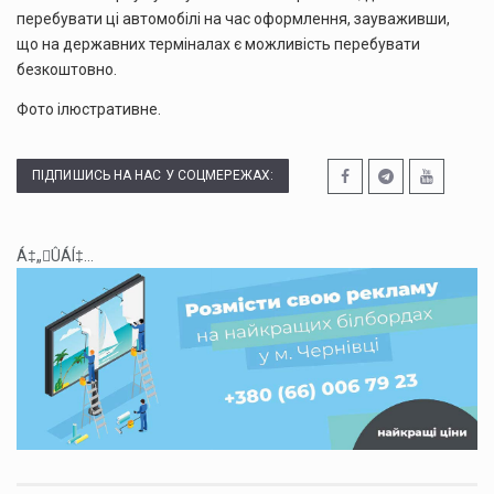
перебувати ці автомобілі на час оформлення, зауваживши,
що на державних терміналах є можливість перебувати
безкоштовно.
Фото ілюстративне.
ПІДПИШИСЬ НА НАС У СОЦМЕРЕЖАХ:
Á‡„ÛÁÍ‡...