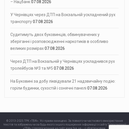
– Нацбанк
07.08.2026
У Чернівцях через ДТП на Вокзальній ускладнений рух
транспорту
07.08.2026
Судитимуть двох буковинців, обвинувачених у
зберіганні і розповсюдженні наркотиків в особливо
великих розмірах
07.08.2026
Через ДТП на Вокзальній у Чернівцях ускладнився рух
тролейбусів №3 та №5
07.08.2026
На Буковині за добу ліквідували 21 надзвичайну подію:
горіли будинки, сухостій і сонячні панелі
07.08.2026
© 2013-2025 ТРК «ТВА». Усі права захищено. За повного чи часткового використання
текстів та зображень чи за будь-якого іншого поширення інформації з сайту Телекомпанії
«ТВА» гіперпосилання на сайт www.tva.ua – є обов’язковим.