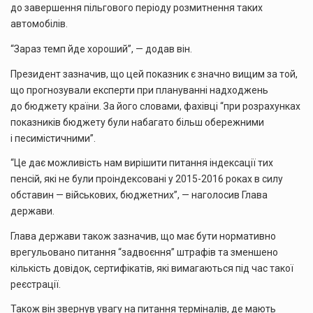
до завершення пільгового періоду розмитнення таких
автомобілів.
“Зараз темп йде хороший”, — додав він.
Президент зазначив, що цей показник є значно вищим за той,
що прогнозували експерти при плануванні надходжень
до бюджету країни. За його словами, фахівці “при розрахунках
показників бюджету були набагато більш обережними
і песимістичними”.
“Це дає можливість нам вирішити питання індексації тих
пенсій, які не були проіндексовані у 2015-2016 роках в силу
обставин — військових, бюджетних”, — наголосив Глава
держави.
Глава держави також зазначив, що має бути нормативно
врегульовано питання “задвоєння” штрафів та зменшено
кількість довідок, сертифікатів, які вимагаються під час такої
реєстрації.
Також він звернув увагу на питання терміналів, де мають