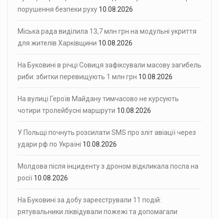
порушення безпеки руху
10.08.2026
Міська рада виділила 13,7 млн грн на модульні укриття
для жителів Харківщини
10.08.2026
На Буковині в річці Совиця зафіксували масову загибель
риби: збитки перевищують 1 млн грн
10.08.2026
На вулиці Героїв Майдану тимчасово не курсують
чотири тролейбусні маршрути
10.08.2026
У Польщі почнуть розсилати SMS про зліт авіації через
удари рф по Україні
10.08.2026
Молдова після інциденту з дроном відкликала посла на
росії
10.08.2026
На Буковині за добу зареєстрували 11 подій:
рятувальники ліквідували пожежі та допомагали