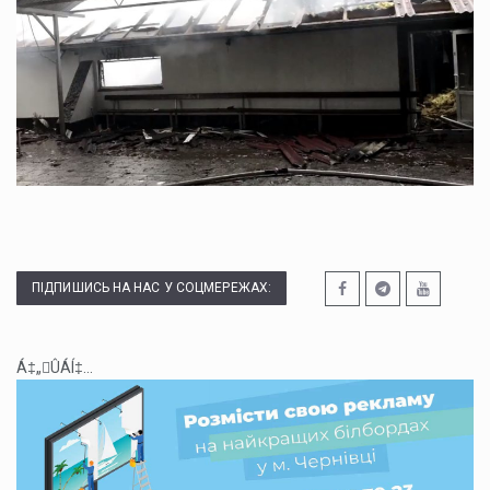
ПІДПИШИСЬ НА НАС У СОЦМЕРЕЖАХ:
Á‡„ÛÁÍ‡...