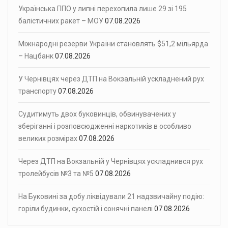
Українська ППО у липні перехопила лише 29 зі 195
балістичних ракет – МОУ
07.08.2026
Міжнародні резерви України становлять $51,2 мільярда
– Нацбанк
07.08.2026
У Чернівцях через ДТП на Вокзальній ускладнений рух
транспорту
07.08.2026
Судитимуть двох буковинців, обвинувачених у
зберіганні і розповсюдженні наркотиків в особливо
великих розмірах
07.08.2026
Через ДТП на Вокзальній у Чернівцях ускладнився рух
тролейбусів №3 та №5
07.08.2026
На Буковині за добу ліквідували 21 надзвичайну подію:
горіли будинки, сухостій і сонячні панелі
07.08.2026