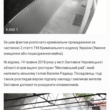
За цим фактом розпочато кримінальне провадження за
частиною 2 статті 194 Кримінального кодексу України (Умисне
знищення або пошкодження майна).
Як відомо, 14 травня 2018 року у місті Заставна Чернівецької
області згорів вщент ресторан “Мисливський рай”, який
належить міському голові Василю Радишу. Посадовець тоді
також розглядав версію підпалу закладу і закликав жителів
Заставни допомогти розшукати зловмисників.