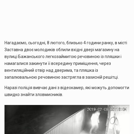
Нагадаємо, сьогодні, 8 лютого, близько 4 години ранку, в місті
Заставна двоє молодиків облили вхідні двері магазину на
вулиці Бажанського легкозаймитою речовиною із пляшки і
намагалися закинути її всередину приміщення, через
вентиляційний отвір над дверима, та пляшка із
запалювальною речовиною застрягла в захисній решітці.
Наразі поліція вивчає дані з відеокамер, які можуть допомогти
швидко знайти зловмисників.