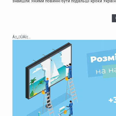
знайшли. Якими повинні бути подальші кроки України
Á‡„ÛÁÍ‡...