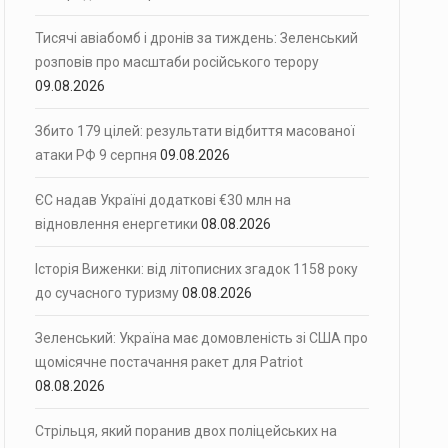
Тисячі авіабомб і дронів за тиждень: Зеленський
розповів про масштаби російського терору
09.08.2026
Збито 179 цілей: результати відбиття масованої
атаки РФ 9 серпня
09.08.2026
ЄС надав Україні додаткові €30 млн на
відновлення енергетики
08.08.2026
Історія Виженки: від літописних згадок 1158 року
до сучасного туризму
08.08.2026
Зеленський: Україна має домовленість зі США про
щомісячне постачання ракет для Patriot
08.08.2026
Стрільця, який поранив двох поліцейських на