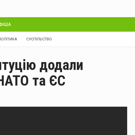
ФІША
ПОЛІТИКА
СУСПІЛЬСТВО
итуцію додали
 НАТО та ЄС