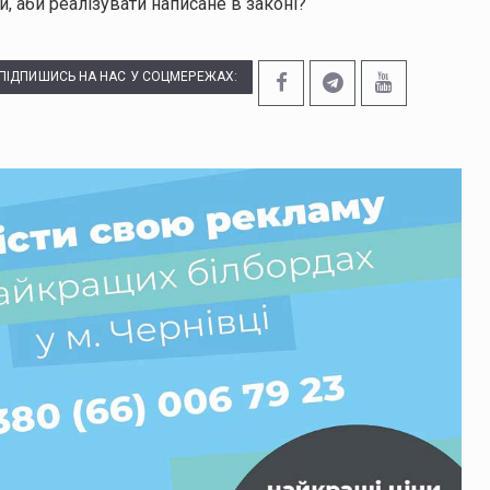
, аби реалізувати написане в законі?
ПІДПИШИСЬ НА НАС У СОЦМЕРЕЖАХ: