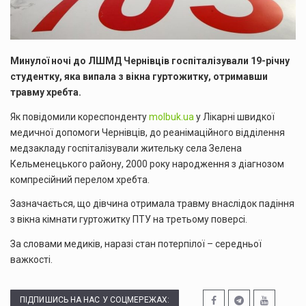
Минулої ночі до ЛШМД Чернівців госпіталізували 19-річну
студентку, яка випала з вікна гуртожитку, отримавши
травму хребта.
Як повідомили кореспонденту
molbuk.ua
у Лікарні швидкої
медичної допомоги Чернівців, до реанімаційного відділення
медзакладу госпіталізували жительку села Зелена
Кельменецького району, 2000 року народження з діагнозом
компресійний перелом хребта.
Зазначається, що дівчина отримала травму внаслідок падіння
з вікна кімнати гуртожитку ПТУ на третьому поверсі.
За словами медиків, наразі стан потерпілої – середньої
важкості.
ПІДПИШИСЬ НА НАС У СОЦМЕРЕЖАХ: