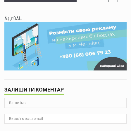
Á‡„ÛÁÍ‡...
ЗАЛИШИТИ КОМЕНТАР