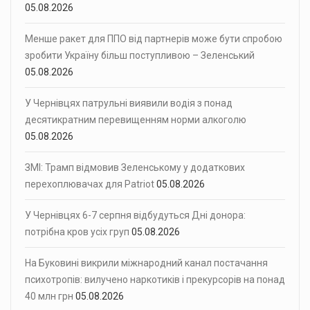
05.08.2026
Менше ракет для ППО від партнерів може бути спробою
зробити Україну більш поступливою – Зеленський
05.08.2026
У Чернівцях патрульні виявили водія з понад
десятикратним перевищенням норми алкоголю
05.08.2026
ЗМІ: Трамп відмовив Зеленському у додаткових
перехоплювачах для Patriot
05.08.2026
У Чернівцях 6-7 серпня відбудуться Дні донора:
потрібна кров усіх груп
05.08.2026
На Буковині викрили міжнародний канал постачання
психотропів: вилучено наркотиків і прекурсорів на понад
40 млн грн
05.08.2026