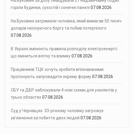
На Буковині за добу ліквідували 21 надзвичайну подію:
горіли будинки, сухостій і сонячні панелі
07.08.2026
На Буковині затримали чоловіка, який вимагав 50 тисяч
доларів неіснуючого боргу та побив потерпілого
07.08.2026
В Україні змінюють правила розподілу електроенергії:
що зміниться влітку та взимку
07.08.2026
Працівників ТЦК хочуть зробити впізнаваними:
пропонують запровадити окрему форму
07.08.2026
СБУ та ДБР заблокували 4 нові схеми для ухилянтів у
трьох областях
07.08.2026
Суд у Чернівцях: 33-річному чоловіку загрожує
ув’язнення за побиття двох людей
07.08.2026