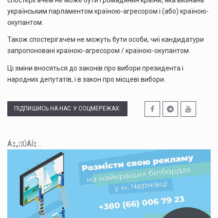
українським парламентом країною-агресором і (або) країною-
окупантом.
Також спостерігачем не можуть бути особи, чиї кандидатури
запропоновані країною-агресором / країною-окупантом.
Ці зміни вносяться до законів про вибори президента і
народних депутатів, і в закон про місцеві вибори.
ПІДПИШИСЬ НА НАС У СОЦМЕРЕЖАХ:
Á‡„ÛÁÍ‡...