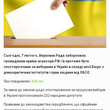
Сьогодні, 7 лютого, Верховна Рада заборонила
громадянам країни-агресора РФ і їх протеже бути
спостерігачами за виборами в Україні в складі місії Бюро з
демократичних інститутів і прав людини від ОБСЄ.
Про повідомляє
LIGA.net
.
За зміни до законів щодо спостереження за процесом виборів
в Україні проголосували 232 народних депутати.
Правками до законодавства передбачено, що офіційним
спостерігачем не може бути громадянин країни, яка визнана