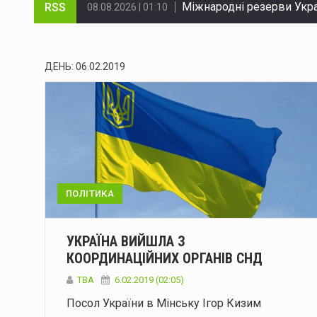
RSS
У Чернівцях через ДТП н
08.08.2026 | 01:10
Судитимуть двох буковин
08.08.2026 | 01:10
ДЕНЬ:
06.02.2019
Через ДТП на Вокзальній
08.08.2026 | 01:10
На Буковині за добу лікв
08.08.2026 | 01:10
Міноборони запускає ре
08.08.2026 | 01:10
Сенат США схвалив закон
08.08.2026 | 01:10
ПОЛІТИКА
Енергоатом відремонтува
08.08.2026 | 01:10
Український гросмейстер
08.08.2026 | 01:10
УКРАЇНА ВИЙШЛА З
КООРДИНАЦІЙНИХ ОРГАНІВ СНД
Українська ППО у липні 
08.08.2026 | 01:10
TBA
6.02.2019 (02:05)
Посол України в Мінську Ігор Кизим