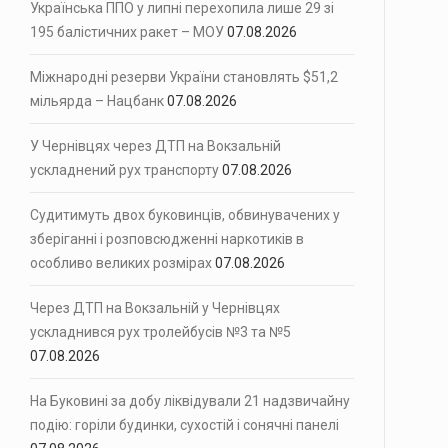
Українська ППО у липні перехопила лише 29 зі
195 балістичних ракет – МОУ
07.08.2026
Міжнародні резерви України становлять $51,2
мільярда – Нацбанк
07.08.2026
У Чернівцях через ДТП на Вокзальній
ускладнений рух транспорту
07.08.2026
Судитимуть двох буковинців, обвинувачених у
зберіганні і розповсюдженні наркотиків в
особливо великих розмірах
07.08.2026
Через ДТП на Вокзальній у Чернівцях
ускладнився рух тролейбусів №3 та №5
07.08.2026
На Буковині за добу ліквідували 21 надзвичайну
подію: горіли будинки, сухостій і сонячні панелі