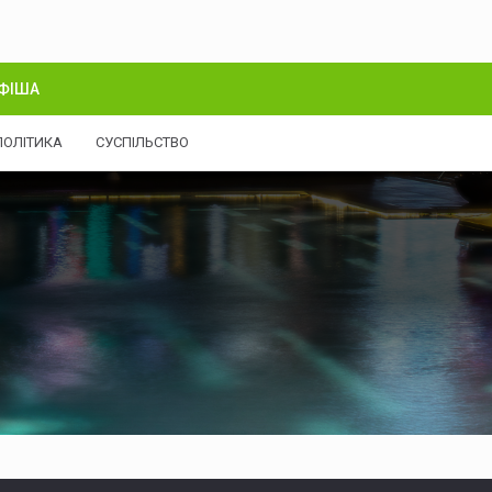
ФІША
ПОЛІТИКА
СУСПІЛЬСТВО
їни становлять $51,2 мільярда - Нацбанк
Міжнародні резер