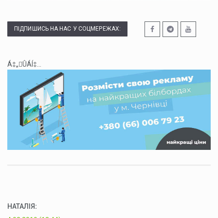
ПІДПИШИСЬ НА НАС У СОЦМЕРЕЖАХ:
Á‡„ÛÁÍ‡...
НАТАЛІЯ
: