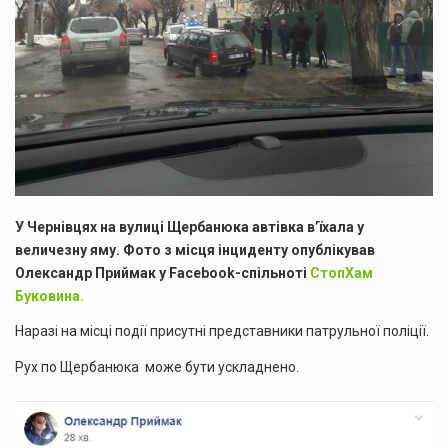
У Чернівцях на вулиці Щербанюка автівка в’їхала у
величезну яму. Фото з місця інциденту опублікував
Олександр Приймак у Facebook-спільноті
СтопХам
Буковина.
Наразі на місці події присутні представники патрульної поліції.
Рух по Щербанюка може бути ускладнено.