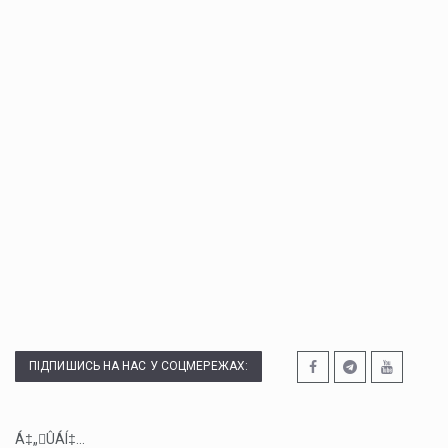
ПІДПИШИСЬ НА НАС У СОЦМЕРЕЖАХ:
Á‡„ÛÁÍ‡...