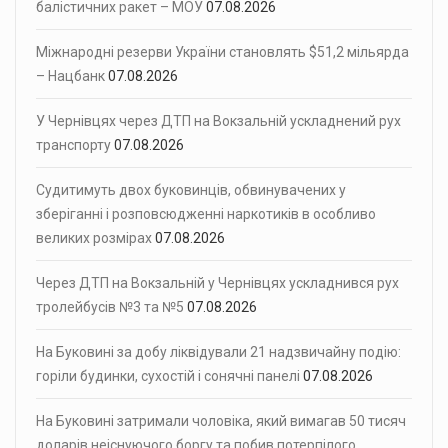
балістичних ракет – МОУ
07.08.2026
Міжнародні резерви України становлять $51,2 мільярда
– Нацбанк
07.08.2026
У Чернівцях через ДТП на Вокзальній ускладнений рух
транспорту
07.08.2026
Судитимуть двох буковинців, обвинувачених у
зберіганні і розповсюдженні наркотиків в особливо
великих розмірах
07.08.2026
Через ДТП на Вокзальній у Чернівцях ускладнився рух
тролейбусів №3 та №5
07.08.2026
На Буковині за добу ліквідували 21 надзвичайну подію:
горіли будинки, сухостій і сонячні панелі
07.08.2026
На Буковині затримали чоловіка, який вимагав 50 тисяч
доларів неіснуючого боргу та побив потерпілого