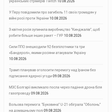
українських стрімерів Twitch
10.08.2026
У Перу повідомили про загибель 11 своїх громадян у
війні росії проти України
10.08.2026
З квітня росія зупинила виробництво “Кинджалів”, щоб
робити більше інших ракет – ГУР
10.08.2026
Сили ППО знешкодили 92 безпілотники та три
«Бандеролі», якими росіяни атакували Україну
10.08.2026
Трамп планував оголосити перемогу над Іраном без
підписання ядерної угоди
09.08.2026
МЗС Болгарії викликало посла через падіння дрона біля
газопроводу
09.08.2026
Вольова перемога: “Буковина” U-21 обіграла “Оболонь”
на домашньому полі
09.08.2026