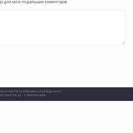
ері для моїх подальших коментарів.
ання текстів та зображень чи за будь-якого
йт www.tva.ua – є обов’язковим.