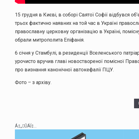
15 грудня в Києві, в соборі Святої Софії відбувся об
трьох фактично наявних на той час в Україні правос
православну церковну організацію в Україні, помісн
обрали митрополита Епіфанія.
6 січня у Стамбулі, в резиденції Вселенського патрі
урочисто вручив главі новоствореної помісної Прав
про визнання канонічної автокефалії ПЦУ.
Фото – з архіву.
Á‡„ÛÁÍ‡...