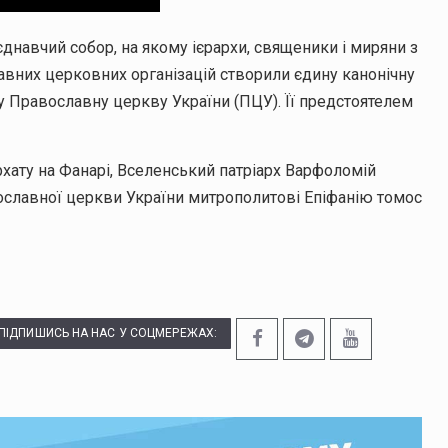
’єднавчий собор, на якому ієрархи, священики і миряни з
лавних церковних організацій створили єдину канонічну
у Православну церкву України (ПЦУ). Її предстоятелем
архату на Фанарі, Вселенський патріарх Варфоломій
ославної церкви України митрополитові Епіфанію томос
ПІДПИШИСЬ НА НАС У СОЦМЕРЕЖАХ: