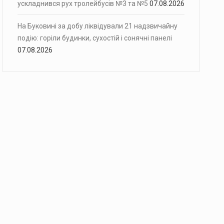
ускладнився рух тролейбусів №3 та №5
07.08.2026
На Буковині за добу ліквідували 21 надзвичайну
подію: горіли будинки, сухостій і сонячні панелі
07.08.2026