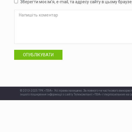
Зберегти моє ім'я, e-mail, та адресу сайту в цьому брауз
ОПУБЛІКУВАТИ
© 2013-2025 ТРК «ТВА». Усі права захищено. За повного чи часткового використ
іншого поширення інформації з сайту Телекомпанії «ТВА» гіперпосилання на са