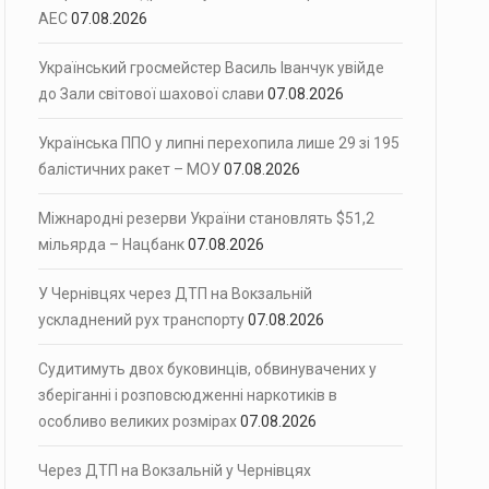
АЕС
07.08.2026
Український гросмейстер Василь Іванчук увійде
до Зали світової шахової слави
07.08.2026
Українська ППО у липні перехопила лише 29 зі 195
балістичних ракет – МОУ
07.08.2026
Міжнародні резерви України становлять $51,2
мільярда – Нацбанк
07.08.2026
У Чернівцях через ДТП на Вокзальній
ускладнений рух транспорту
07.08.2026
Судитимуть двох буковинців, обвинувачених у
зберіганні і розповсюдженні наркотиків в
особливо великих розмірах
07.08.2026
Через ДТП на Вокзальній у Чернівцях