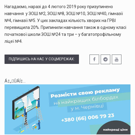
Нагадаємо, наразі до 4 лютого 2019 року призупинено
навчання у ЗОШ №2, ЗОШ №8, ЗОШ №10, ЗОШ №40, гімназії
№4, гімназії №5. У цих закладах кількість хворих на ГРВІ
перевищила 20%. Припинили навчання також в одному класі
початкової школи ЗОШ №24 та три – у багатопрофільному
ліцеї №4.
ПІДПИШИСЬ НА НАС У СОЦМЕРЕЖАХ:
Á‡„ÛÁÍ‡...