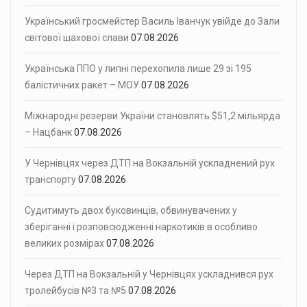
Український гросмейстер Василь Іванчук увійде до Зали
світової шахової слави
07.08.2026
Українська ППО у липні перехопила лише 29 зі 195
балістичних ракет – МОУ
07.08.2026
Міжнародні резерви України становлять $51,2 мільярда
– Нацбанк
07.08.2026
У Чернівцях через ДТП на Вокзальній ускладнений рух
транспорту
07.08.2026
Судитимуть двох буковинців, обвинувачених у
зберіганні і розповсюдженні наркотиків в особливо
великих розмірах
07.08.2026
Через ДТП на Вокзальній у Чернівцях ускладнився рух
тролейбусів №3 та №5
07.08.2026