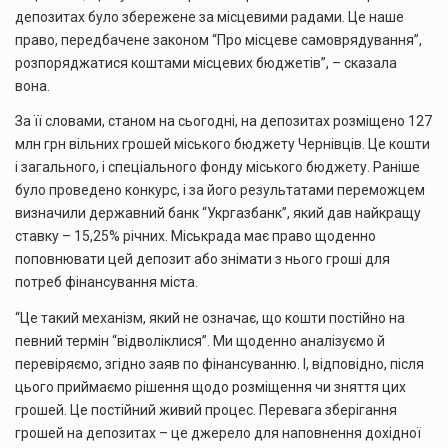
депозитах було збережене за місцевими радами. Це наше
право, передбачене законом “Про місцеве самоврядування”,
розпоряджатися коштами місцевих бюджетів”, – сказала
вона.
За її словами, станом на сьогодні, на депозитах розміщено 127
млн грн вільних грошей міського бюджету Чернівців. Це кошти
і загального, і спеціального фонду міського бюджету. Раніше
було проведено конкурс, і за його результатами переможцем
визначили державний банк “Укргазбанк”, який дав найкращу
ставку – 15,25% річних. Міськрада має право щоденно
поповнювати цей депозит або знімати з нього гроші для
потреб фінансування міста.
“Це такий механізм, який не означає, що кошти постійно на
певний термін “відволіклися”. Ми щоденно аналізуємо й
перевіряємо, згідно заяв по фінансуванню. І, відповідно, після
цього приймаємо рішення щодо розміщення чи зняття цих
грошей. Це постійний живий процес. Перевага зберігання
грошей на депозитах – це джерело для наповнення дохідної