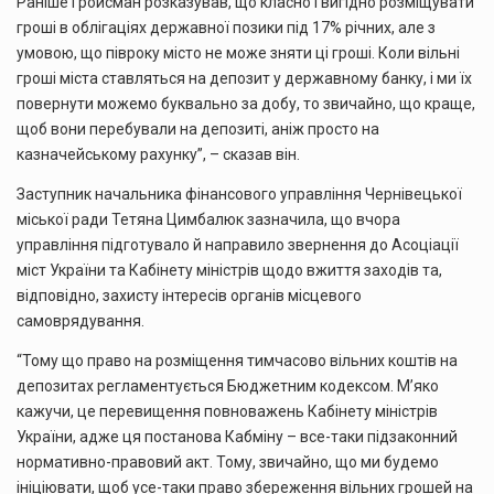
Раніше Гройсман розказував, що класно і вигідно розміщувати
гроші в облігаціях державної позики під 17% річних, але з
умовою, що півроку місто не може зняти ці гроші. Коли вільні
гроші міста ставляться на депозит у державному банку, і ми їх
повернути можемо буквально за добу, то звичайно, що краще,
щоб вони перебували на депозиті, аніж просто на
казначейському рахунку”, – сказав він.
Заступник начальника фінансового управління Чернівецької
міської ради Тетяна Цимбалюк зазначила, що вчора
управління підготувало й направило звернення до Асоціації
міст України та Кабінету міністрів щодо вжиття заходів та,
відповідно, захисту інтересів органів місцевого
самоврядування.
“Тому що право на розміщення тимчасово вільних коштів на
депозитах регламентується Бюджетним кодексом. М’яко
кажучи, це перевищення повноважень Кабінету міністрів
України, адже ця постанова Кабміну – все-таки підзаконний
нормативно-правовий акт. Тому, звичайно, що ми будемо
ініціювати, щоб усе-таки право збереження вільних грошей на