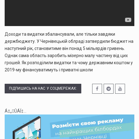
Доходи та видатки збалансували, але тільки завдяки
держбюджету. У Чернівецькій облраді затвердили бюджет на
наступний рік, становитиме він понад 5 мільярдів гривень.
Однак сама область заробить мізерно малу частину від цих
грошей. Як розподілили видатки та чому державним коштом у
2019-му фінансуватимуть і приватні школи
ПІДПИШИСЬ НА НАС У СОЦМЕРЕЖАХ:
Á‡„ÛÁÍ‡...