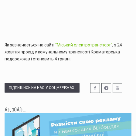
Як зазначається на сайті
“Міський електротранспорт”
, з 24
жовтня проїзд у комунальному транспорті Краматорська
подорожчав і становить 4 гривні.
ПІДПИШИСЬ НА НАС У СОЦМЕРЕЖАХ:
Á‡„ÛÁÍ‡...