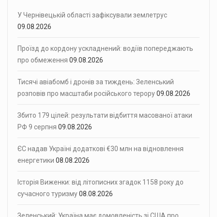
У Чернівецькій області зафіксували землетрус
09.08.2026
Проїзд до кордону ускладнений: водіїв попереджають
про обмеження
09.08.2026
Тисячі авіабомб і дронів за тиждень: Зеленський
розповів про масштаби російського терору
09.08.2026
Збито 179 цілей: результати відбиття масованої атаки
РФ 9 серпня
09.08.2026
ЄС надав Україні додаткові €30 млн на відновлення
енергетики
08.08.2026
Історія Виженки: від літописних згадок 1158 року до
сучасного туризму
08.08.2026
Зеленський: Україна має домовленість зі США про