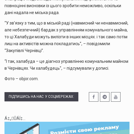
повноцінні висновки із цього зробити неможливо, оскільки
дані надала не міська рада.
“У зв’язку з тим, що в міській раді (навмисний чи ненавмисний,
але небезпечний) бардак з управлінням комунального майна,
то ці Халабуди можуть вилізти в інших місцях. і так само потім
лиш на активістів можна покладатись”, – повідомили
“Закупівлі Чернівці”.
“І так, халабуда – це діагноз управлінню комунальним майном
в Чернівцях. Чи халабудець”, – підсумували у дописі.
Фото –
objor.com.
ПІДПИШИСЬ НА НАС У СОЦМЕРЕЖАХ:
Á‡„ÛÁÍ‡...