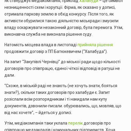
Як стверджує медіакомпанія, приклад
Халабуди
– це символ
незнищенності схем і корупції. Фірма, як сказано у дописі,
отримала паркову землю в обхід конкурсу. Після того, як
активісти обурилися такою діяльністю міськради і змусили
владу оскаржувати незаконний договір, була перемога. Утім,
виконавча служба не виконала рішення суду.
Натомість місцева влада в листопаді
прийняла рішення
продовжити договір з ПП Батюкевичем (“Халабуда”).
На запит “Закупівлі Чернівці” до міської ради щодо кількості
договорів про співпрацю, єдиної чіткої відповіді в ратуші не
дали.
“Схоже, в міській раді не знають (не хочуть знати, бояться
знати?), скільки таких договорів про халабуди є. Запит
розіслали всім розпорядникам і ті накидали нам купу
документів, дзвонили-писали. обурювались, що, мовляв, що
від нас хочете”, – йдеться у дописі.
Утім, медіакомпанія таки уклала
перелік
договорів про
співпрацю медзакладів і комунальних підприємств. Хоча