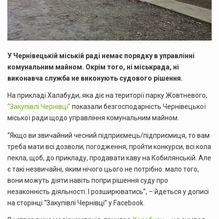
У Чернівецькій міській раді немає порядку в управлінні
комунальним майном. Окрім того, ні міськрада, ні
виконавча служба не виконують судового рішення.
На прикладі Халабуди, яка діє на території парку Жовтневого,
“Закупівлі Чернівці”
показали безгосподарність Чернівецької
міської ради щодо управління комунальним майном.
“Якщо ви звичайний чесний підприємець/підприємиця, то вам
треба мати всі дозволи, погодження, пройти конкурси, всі кола
пекла, щоб, до прикладу, продавати каву на Кобилянській. Але
є такі незвичайні, яким нічого цього не потрібно. мало того,
вони можуть діяти навіть попри рішення суду про
незаконність діяльності. І розширюватись”, – йдеться у дописі
на сторінці “Закупівлі Чернівці” у Facebook.