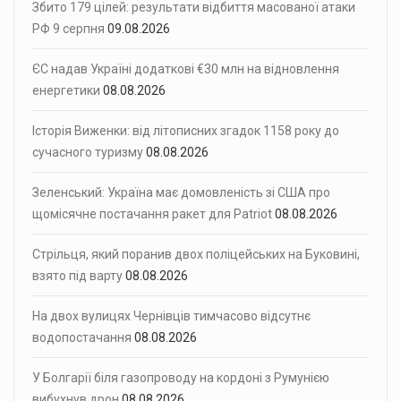
Збито 179 цілей: результати відбиття масованої атаки
РФ 9 серпня
09.08.2026
ЄС надав Україні додаткові €30 млн на відновлення
енергетики
08.08.2026
Історія Виженки: від літописних згадок 1158 року до
сучасного туризму
08.08.2026
Зеленський: Україна має домовленість зі США про
щомісячне постачання ракет для Patriot
08.08.2026
Стрільця, який поранив двох поліцейських на Буковині,
взято під варту
08.08.2026
На двох вулицях Чернівців тимчасово відсутнє
водопостачання
08.08.2026
У Болгарії біля газопроводу на кордоні з Румунією
вибухнув дрон
08.08.2026