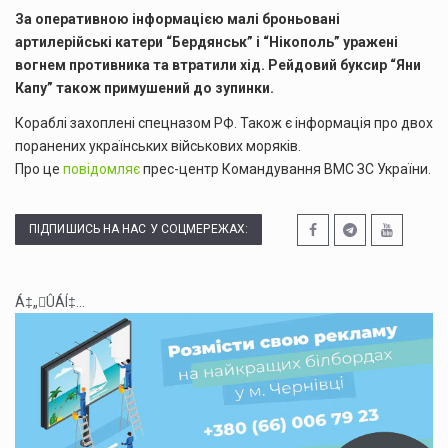
За оперативною інформацією малі броньовані
артилерійські катери “Бердянськ” і “Нікополь” уражені
вогнем противника та втратили хід. Рейдовий буксир “Яни
Капу” також примушений до зупинки.
Кораблі захоплені спецназом РФ. Також є інформація про двох
поранених українських військових моряків.
Про це
повідомляє
прес-центр Командування ВМС ЗС України.
ПІДПИШИСЬ НА НАС У СОЦМЕРЕЖАХ:
Á‡„ÛÁÍ‡...