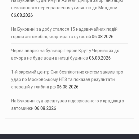
На Буковині судитимуть жителя Дніпра за організацію
незаконного переправлення ухилянтів до Молдови
06.08.2026
На Буковині за добу сталося 15 надзвичайних подій:
горіли автомобілі, квартира та сухостій
06.08.2026
Через аварію на бульварі Героїв Крут у Чернівцях до
вечора не буде води в низці будинків
06.08.2026
1-й окремий центр Сил безпілотних систем заявив про
удар по Московському НПЗ та показав результати
операцій у глибині рф
06.08.2026
На Буковині суд арештував підозрюваного у крадіжці з
автомийки
06.08.2026