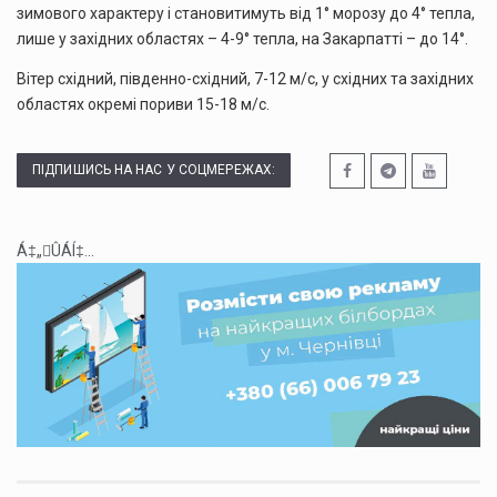
зимового характеру і становитимуть від 1° морозу до 4° тепла,
лише у західних областях – 4-9° тепла, на Закарпатті – до 14°.
Вітер східний, південно-східний, 7-12 м/с, у східних та західних
областях окремі пориви 15-18 м/с.
ПІДПИШИСЬ НА НАС У СОЦМЕРЕЖАХ:
Á‡„ÛÁÍ‡...