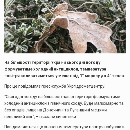
На більшості території України с
ьогодні погоду
формуватиме холодний антициклон, температура
повітря коливатиметься у межах від 1° морозу до 4° тепла.
Про це повідомляє прес-служба Укргідрометцентру.
“Сьогодні погоду на більшості нашої території формуватиме
холодний антициклон з північного сходу. Буде малохмарно та
без опадів, лише на Донеччині та Луганщині місцями
невеликий сніг”, – вказали синоптики.
Повідомляється, що значення температури повітря набувають