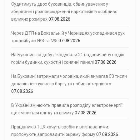
Судитимуть двох буковинців, обвинувачених у
зберіганні і розповсюдженні наркотиків в особливо
великих розмірах
07.08.2026
Через ДТП на Вокзальній у Чернівцях ускладнився рух
тролейбусів №3 та №5
07.08.2026
На Буковині за добу ліквідували 21 надзвичайну подію:
горіли будинки, сухостій і сонячні панелі
07.08.2026
На Буковині затримали чоловіка, який вимагав 50 тисяч
доларів неіснуючого боргу та побив потерпілого
07.08.2026
В Україні змінюють правила розподілу електроенергії:
що зміниться влітку та взимку
07.08.2026
Працівників ТЦК хочуть зробити впізнаваними:
пропонують запровадити окрему форму
07.08.2026