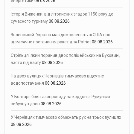
енергетики
08.08.2026
Історія Виженки: від літописних згадок 1158 року до
сучасного туризму
08.08.2026
Зеленський: Україна має домовленість зі США про
щомісячне постачання ракет для Patriot
08.08.2026
Стрільця, який поранив двох поліцейських на Буковині,
взято під варту
08.08.2026
На двох вулицях Чернівців тимчасово відсутнє
водопостачання
08.08.2026
У Болгарії біля газопроводу на кордоні з Румунією
вибухнув дрон
08.08.2026
У Чернівцях тимчасово обмежать рух на трьох вулицях
08.08.2026