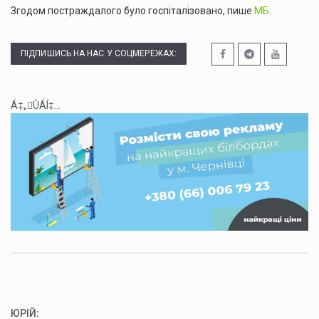
Згодом постраждалого було госпіталізовано, пише
МБ
.
ПІДПИШИСЬ НА НАС У СОЦМЕРЕЖАХ:
Á‡„ÛÁÍ‡...
ЮРІЙ
: