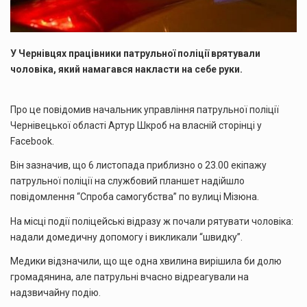
У Чернівцях працівники патрульної поліції врятували
чоловіка, який намагався накласти на себе руки.
Про це повідомив начальник управління патрульної поліції
Чернівецької області Артур Шкроб на власній сторінці у
Facebook.
Він зазначив, що 6 листопада приблизно о 23.00 екіпажу
патрульної поліції на службовий планшет надійшло
повідомлення “Спроба самогубства” по вулиці Мізюна.
На місці події поліцейські відразу ж почали рятувати чоловіка:
надали домедичну допомогу і викликали “швидку”.
Медики відзначили, що ще одна хвилина вирішила би долю
громадянина, але патрульні вчасно відреагували на
надзвичайну подію.