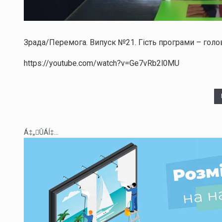
Зрада/Перемога. Випуск №21. Гість програми – голо
https://youtube.com/watch?v=Ge7vRb2l0MU
Á‡„ÛÁÍ‡...