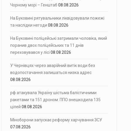
Чорному морі – Генштаб
08.08.2026
На Буковині рятувальники ліквідовували пожежі
та наслідки негоди
08.08.2026
На Буковині поліцейські затримали чоловіка, який
поранив двох поліцейських та 11 днів
переховувався у лісі
08.08.2026
У Чернівцях через аварійний витік води без
водопостачання залишаться низка адрес
08.08.2026
рф атакувала Україну шістьма балістичними
ракетами та 151 дроном: ППО знешкодила 135
цілей
08.08.2026
Міноборони запускає реформу харчування ЗСУ
07.08.2026