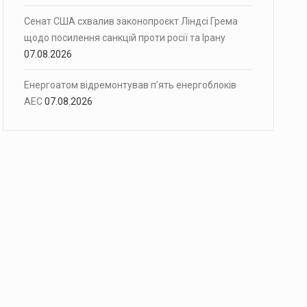
Сенат США схвалив законопроєкт Ліндсі Грема
щодо посилення санкцій проти росії та Ірану
07.08.2026
Енергоатом відремонтував п’ять енергоблоків
АЕС
07.08.2026