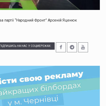
ва партії “Народний Фронт” Арсеній Яценюк
ПІДПИШИСЬ НА НАС У СОЦМЕРЕЖАХ: