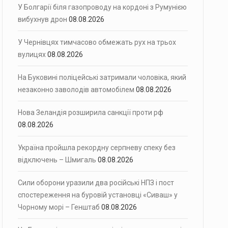
У Болгарії біля газопроводу на кордоні з Румунією
вибухнув дрон
08.08.2026
У Чернівцях тимчасово обмежать рух на трьох
вулицях
08.08.2026
На Буковині поліцейські затримали чоловіка, який
незаконно заволодів автомобілем
08.08.2026
Нова Зеландія розширила санкції проти рф
08.08.2026
Україна пройшла рекордну серпневу спеку без
відключень – Шмигаль
08.08.2026
Сили оборони уразили два російські НПЗ і пост
спостереження на буровій установці «Сиваш» у
Чорному морі – Генштаб
08.08.2026