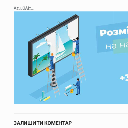
Á‡„ÛÁÍ‡...
ЗАЛИШИТИ КОМЕНТАР