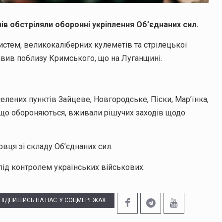
азів обстріляли оборонні укріплення Об’єднаних сил.
систем, великокаліберних кулеметів та стрілецької
явив поблизу Кримського, що на Луганщині.
елених пунктів Зайцеве, Новгородське, Піски, Мар’їнка,
, що обороняються, вживали рішучих заходів щодо
вця зі складу Об’єднаних сил.
під контролем українських військових.
ПІДПИШИСЬ НА НАС У СОЦМЕРЕЖАХ: