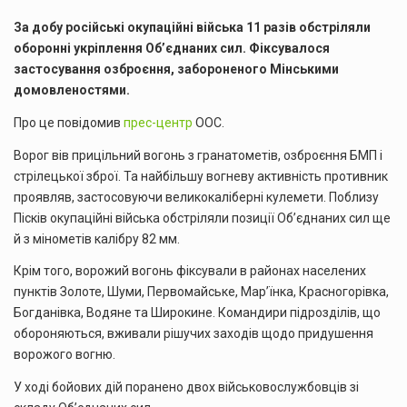
За добу російські окупаційні війська 11 разів обстріляли
оборонні укріплення Об’єднаних сил. Фіксувалося
застосування озброєння, забороненого Мінськими
домовленостями.
Про це повідомив
прес-центр
ООС.
Ворог вів прицільний вогонь з гранатометів, озброєння БМП і
стрілецької зброї. Та найбільшу вогневу активність противник
проявляв, застосовуючи великокаліберні кулемети. Поблизу
Пісків окупаційні війська обстріляли позиції Об’єднаних сил ще
й з мінометів калібру 82 мм.
Крім того, ворожий вогонь фіксували в районах населених
пунктів Золоте, Шуми, Первомайське, Мар’їнка, Красногорівка,
Богданівка, Водяне та Широкине. Командири підрозділів, що
обороняються, вживали рішучих заходів щодо придушення
ворожого вогню.
У ході бойових дій поранено двох військовослужбовців зі