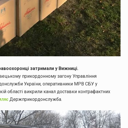
равоохоронці затримали у Вижниці.
нівецькому прикордонному загону Управління
рдонслужби України, оперативники МРВ СБУ у
ькій області викрили канал доставки контрафактних
мляє
Держприкордонслужба.