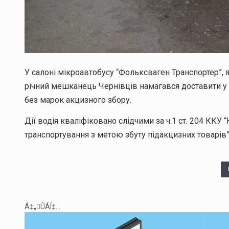
У салоні мікроавтобусу “Фольксваген Транспортер”, 
річний мешканець Чернівців намагався доставити 
без марок акцизного збору.
Дії водія кваліфіковано слідчими за ч.1 ст. 204 ККУ 
транспортування з метою збуту підакцизних товарів”
Á‡„ÛÁÍ‡...