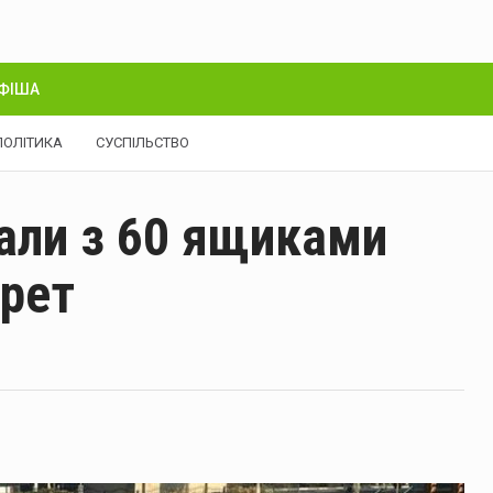
ФІША
ПОЛІТИКА
СУСПІЛЬСТВО
али з 60 ящиками
арет