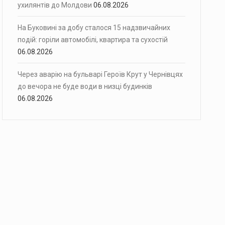
ухилянтів до Молдови
06.08.2026
На Буковині за добу сталося 15 надзвичайних
подій: горіли автомобілі, квартира та сухостій
06.08.2026
Через аварію на бульварі Героїв Крут у Чернівцях
до вечора не буде води в низці будинків
06.08.2026