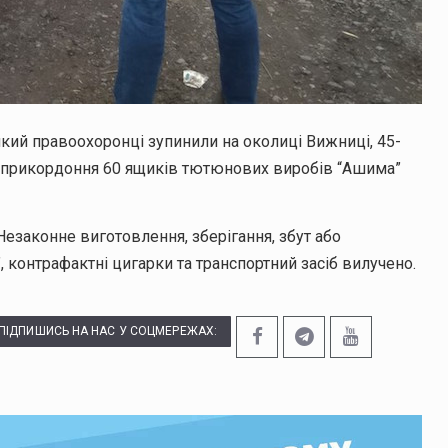
який правоохоронці зупинили на околиці Вижниці, 45-
у прикордоння 60 ящиків тютюнових виробів “Ашима”
“Незаконне виготовлення, зберігання, збут або
, контрафактні цигарки та транспортний засіб вилучено.
ПІДПИШИСЬ НА НАС У СОЦМЕРЕЖАХ: