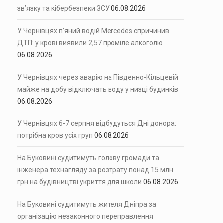
зв’язку та кібербезпеки ЗСУ
06.08.2026
У Чернівцях п’яний водій Mercedes спричинив
ДТП: у крові виявили 2,57 проміле алкоголю
06.08.2026
У Чернівцях через аварію на Південно-Кільцевій
майже на добу відключать воду у низці будинків
06.08.2026
У Чернівцях 6-7 серпня відбудуться Дні донора:
потрібна кров усіх груп
06.08.2026
На Буковині судитимуть голову громади та
інженера технагляду за розтрату понад 15 млн
грн на будівництві укриття для школи
06.08.2026
На Буковині судитимуть жителя Дніпра за
організацію незаконного переправлення