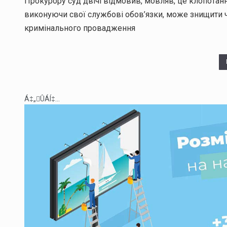
Прокурору суд двічі відмовив, мовляв, це клопотанн
виконуючи свої службові обов’язки, може знищити ч
кримінального провадження
Á‡„ÛÁÍ‡...