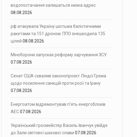
водопостачання залишаться низка адрес
08.08.2026
рф атакувала Україну шістьма балістичними
ракетами та 151 дроном: ППО знешкодила 135
цілей
08.08.2026
Міноборони запускає реформу харчування ЗСУ
07.08.2026
Сенат США схвалив законопроєкт Ліндсі Грема
щодо посилення санкцій проти росії та Ірану
07.08.2026
Енергоатом відремонтував п’ять енергоблоків
АЕС
07.08.2026
Український гросмейстер Василь Іванчук увійде
до Зали світової шахової слави
07.08.2026