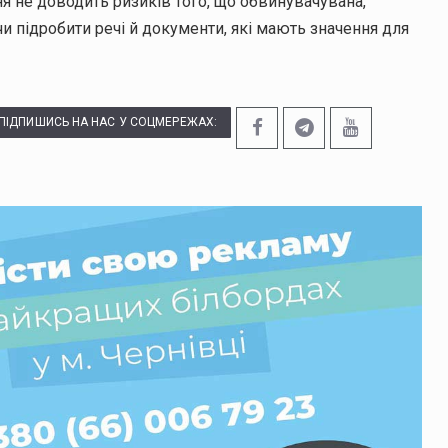
я не доводить ризиків того, що обвинувачувана,
и підробити речі й документи, які мають значення для
ПІДПИШИСЬ НА НАС У СОЦМЕРЕЖАХ: